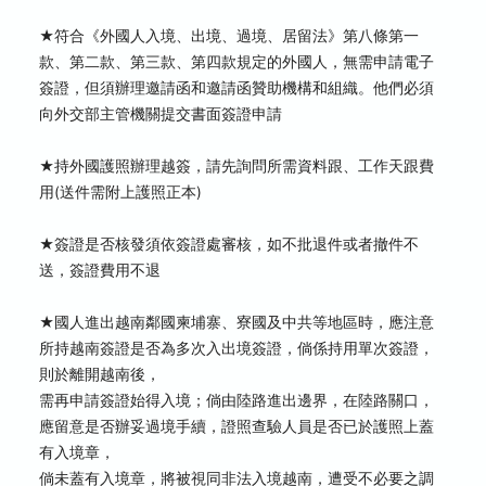
★符合《外國人入境、出境、過境、居留法》第八條第一
款、第二款、第三款、第四款規定的外國人，無需申請電子
簽證，但須辦理邀請函和邀請函贊助機構和組織。他們必須
向外交部主管機關提交書面簽證申請
★持外國護照辦理越簽，請先詢問所需資料跟、工作天跟費
用(送件需附上護照正本)
★簽證是否核發須依簽證處審核，如不批退件或者撤件不
送，簽證費用不退
★國人進出越南鄰國柬埔寨、寮國及中共等地區時，應注意
所持越南簽證是否為多次入出境簽證，倘係持用單次簽證，
則於離開越南後，
需再申請簽證始得入境；倘由陸路進出邊界，在陸路關口，
應留意是否辦妥過境手續，證照查驗人員是否已於護照上蓋
有入境章，
倘未蓋有入境章，將被視同非法入境越南，遭受不必要之調