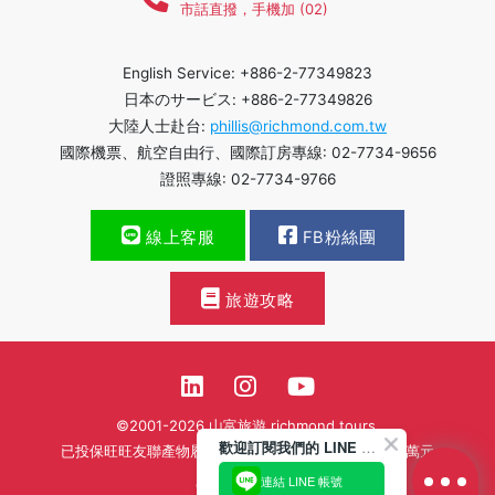
市話直撥，手機加 (02)
English Service: +886-2-77349823
日本のサービス: +886-2-77349826
大陸人士赴台:
phillis@richmond.com.tw
國際機票、航空自由行、國際訂房專線: 02-7734-9656
證照專線: 02-7734-9766
線上客服
FB粉絲團
旅遊攻略
©2001-2026 山富旅遊 richmond tours.
歡迎訂閱我們的 LINE 官方帳號
已投保旺旺友聯產物履約保證保險新台幣壹億貳仟肆佰萬元
連結 LINE 帳號
繁體中文