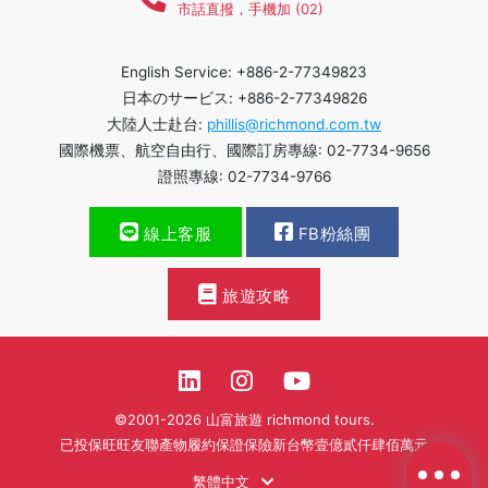
市話直撥，手機加 (02)
English Service: +886-2-77349823
日本のサービス: +886-2-77349826
大陸人士赴台:
phillis@richmond.com.tw
國際機票、航空自由行、國際訂房專線: 02-7734-9656
證照專線: 02-7734-9766
線上客服
FB粉絲團
旅遊攻略
©2001-2026 山富旅遊 richmond tours.
已投保旺旺友聯產物履約保證保險新台幣壹億貳仟肆佰萬元
繁體中文