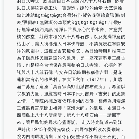
的日式寺院 -欣賞請自日本四國的八十八尊石佛 -必看
以日式傳統建築工法「寶形造」建設的佛堂 大眾運輸
點此連結&gt;&gt;&gt;台灣好行-縱谷花蓮線資訊(時刻
表/票價表) 無障礙公車預約&gt;&gt;&gt;&gt;台灣好
行無障礙預約資訊 清淨口舌與身心的手水舍、古意質
樸的佛堂、莊嚴肅穆的八十八尊石佛，以及充滿禪意的
枯山水，讓人彷彿走入日本佛寺般，不禁沉浸在寧靜安
詳的氛圍中，這裡是吉安慶修院，為日治時期川端滿二
為了撫慰移民而建設的佈道所，是一座花蓮縣定三級古
蹟，也是現今台灣保存最完整的日式寺院。 心靈的寄
託與八十八尊石佛 吉安在日治時期被稱作吉野，是花
蓮相當有名的移民村，在大正六年（1917年），川端
滿二募建了這座「真言宗高野山派吉布教所」，希望以
宗教的力量，撫慰當時日本移民到吉野（吉安）的思鄉
之情。而寺院內擺放著依序排列的石佛，相傳為川端滿
二遵循真言宗開山祖師「空海大師」的遺規，走遍日本
四國島上八十八所箇所，把八十八尊石佛一一請回而
來，讓居民能夠尋求心靈寄託。 走入時光隧道來到江
戶時代 1945年臺灣光復後，吉野布教所改名慶修院，
院內四周環境清幽，至今仍完整保存不動明王石刻、百