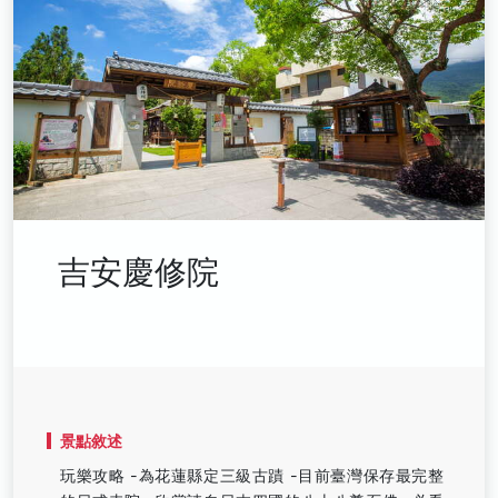
吉安慶修院
景點敘述
玩樂攻略 -為花蓮縣定三級古蹟 -目前臺灣保存最完整