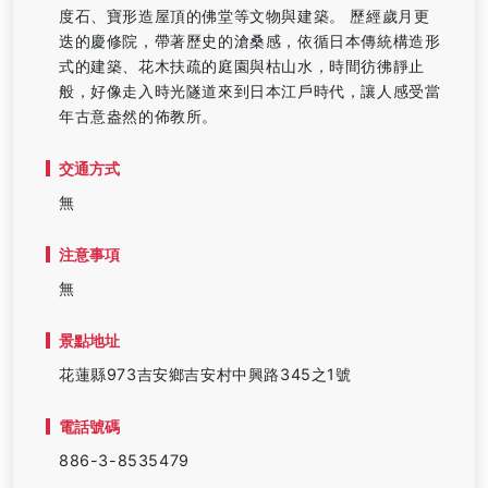
度石、寶形造屋頂的佛堂等文物與建築。 歷經歲月更
迭的慶修院，帶著歷史的滄桑感，依循日本傳統構造形
式的建築、花木扶疏的庭園與枯山水，時間彷彿靜止
般，好像走入時光隧道來到日本江戶時代，讓人感受當
年古意盎然的佈教所。
交通方式
無
注意事項
無
景點地址
花蓮縣973吉安鄉吉安村中興路345之1號
電話號碼
886-3-8535479