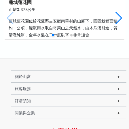
蓮城蓮花園
距離0.378公里
蓮城蓮花園位於花蓮縣吉安鄉南華村的山腳下，園區栽種面積
約一公頃，灌溉用水取自奇萊山之天然水，由木瓜溪引進，質
清澈純淨，全年水溫在二十度以下，非常適合…
關於山富
旅客服務
訂購須知
同業與企業