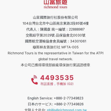
山富國際旅行社股份有限公司
104台灣台北市中山區南京東路2段85號4樓
代表人：陳國森 統一編號：22888987
交觀綜字第2029號 品保協會北0030號
國際航空運輸協會會員編號：34301061
穆斯林友善旅行社 MFTA-005
Richmond Tours is the representative in Taiwan for the ATPI
global travel network.
本公司已獲得環境部銀級環保旅行業認證標章
4493535
市話直撥，手機加 (02)
English Service: +886-2-77349823
日本のサービス: +886-2-77349826
大陸人士赴台:
phillis@richmond.com.tw