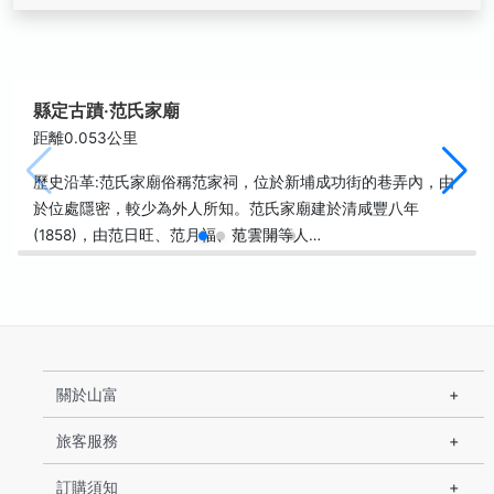
縣定古蹟‧范氏家廟
距離0.053公里
歷史沿革:范氏家廟俗稱范家祠，位於新埔成功街的巷弄內，由
於位處隱密，較少為外人所知。范氏家廟建於清咸豐八年
(1858)，由范日旺、范月福、范雲開等人…
關於山富
旅客服務
訂購須知