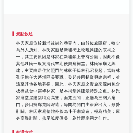
景點敘述
林氏家廟位於新埔後街的巷弄內，由於位處隱密，較少
為外人所知。林氏家廟是新埔街上較晚興建的宗祠之
一，其主要原因是林家在新埔鎮上曾有公廳，因此不像
其他姓氏一般於清代末期便興建祠堂。林氏家廟之興
建，主要由居住於照門的林家子孫林孔昭發起，當時林
孔昭擔任大茅埔區長要職，發起共同捐資興建宗祠，並
遠至其他各地募捐，因此，林氏家廟之資金來源尚包含
板橋及台中霧峰林家，是本祠堂興建最特殊之處。林氏
家廟堂屋建築特別高聳，面寬五間，正廳為三關六扇
門，步口簷廊寬闊深遠，每間均開門由簷廊出入，形勢
壯闊。林氏家廟整體外牆為斗子砌築造，極為精美；屋
身高聳壯闊，燕尾弧度優美，為竹縣宗祠之佳作。
交通方式