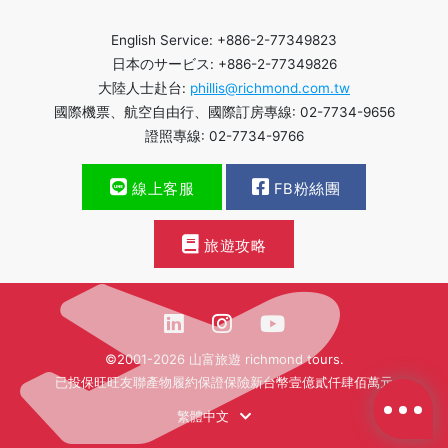
English Service: +886-2-77349823
日本のサービス: +886-2-77349826
大陸人士赴台:
phillis@richmond.com.tw
國際機票、航空自由行、國際訂房專線: 02-7734-9656
證照專線: 02-7734-9766
線上客服
FB粉絲團
旅遊攻略
©2001-2026 山富旅遊 richmond tours.
已投保旺旺友聯產物履約保證保險新台幣壹億貳仟肆佰萬元
繁體中文