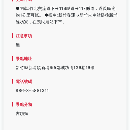
●開車:竹北交流道下→118縣道→117縣道，過義民廟
約1公里可抵。 ●搭車:新竹客運→新竹火車站搭往新埔
經枋寮，在義民廟站下車。
注意事項
無
景點地址
新竹縣新埔鎮新埔里5鄰成功街136巷16號
電話號碼
886-3-5881311
景點分類
古蹟類