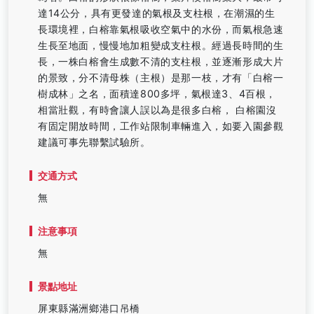
達14公分，具有更發達的氣根及支柱根，在潮濕的生
長環境裡，白榕靠氣根吸收空氣中的水份，而氣根急速
生長至地面，慢慢地加粗變成支柱根。經過長時間的生
長，一株白榕會生成數不清的支柱根，並逐漸形成大片
的景致，分不清母株（主根）是那一枝，才有「白榕一
樹成林」之名，面積達800多坪，氣根達3、4百根，
相當壯觀，有時會讓人誤以為是很多白榕， 白榕園沒
有固定開放時間，工作站限制車輛進入，如要入園參觀
建議可事先聯繫試驗所。
交通方式
無
注意事項
無
景點地址
屏東縣滿洲鄉港口吊橋