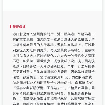
景點敘述
港口村是進入滿州鄉的門戶，港口溪與港口吊橋為港口
村的重要地標，如您想要一覽港口溪迷人的原鄉風，港
口橋被稱為最長的人行吊橋，遊客站在吊橋上，可以看
到溪流入海壯闊的海景。每天清晨與傍晚時分，在吊橋
上可以看到天上雲彩的變化，水天合一的景色令人讚嘆
不已，冬天時，雨量減少，溪水就成了沒口溪，因為溪
流到河口時會被一大片沙洲所隱蓋。早年，行走吊橋是
不需要付費，目前為滿州鄉公所管理，因此為維護週邊
環境，欲過橋前，需付清潔費用10元，酌收的清潔費
做為滿州鄉公所補助當地子女就學使用。 白榕園 位於
「恆春林業試驗所港口工作站」中，白榕又名垂榕，因
其樹幹與氣生根都呈灰白色而得名。白榕屬於桑科植
物，生育環境為低海拔潮濕原始林間，以南部墾丁地區
為著。白榕的形狀很像榕樹，葉片較榕樹葉大，最常可