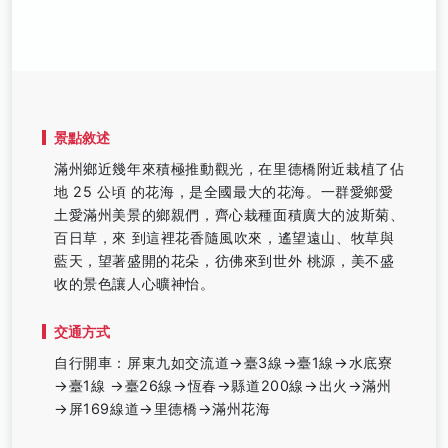
景點敘述
滿州鄉近幾年來積極推動觀光，在里德橋附近栽植了佔
地 25 公頃 的花海，是全國最大的花海。一群愛鄉愛
土愛滿州美景的鄉親們，齊心栽種面積廣大的波斯菊、
百日草，來 到這裡花香隨風吹來，遙望遠山、牧草與
藍天，望著盛開的花朵，彷佛來到世外 桃源，美不盛
收的景色讓人心曠神怡。
交通方式
自行開車：屏東九如交流道→臺3線→臺1線→水底寮
→臺1線 →臺26線→恆春→縣道200線→出火→滿州
→屏169線道→里德橋→滿州花海