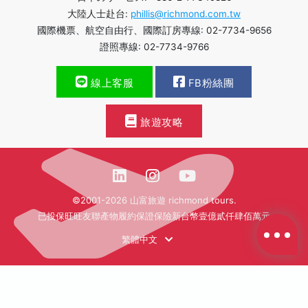
大陸人士赴台:
phillis@richmond.com.tw
國際機票、航空自由行、國際訂房專線: 02-7734-9656
證照專線: 02-7734-9766
線上客服
FB粉絲團
旅遊攻略
©2001-2026 山富旅遊 richmond tours.
已投保旺旺友聯產物履約保證保險新台幣壹億貳仟肆佰萬元
繁體中文