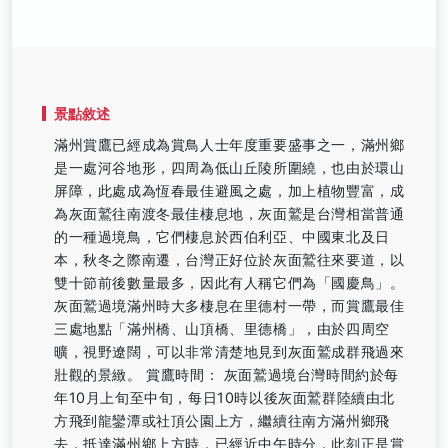
景點敘述
滿州賞鷹已經成為賞鳥人士年度重要盛事之一，滿州鄉
是一處河谷地形，四周為低山丘陵所圍繞，也由於環山
屏障，此處成為恆春最佳避風之處，加上植物豐富，成
為灰面鷲往南渡冬最佳棲息地，灰面鷲是台灣相當普通
的一種過境鳥，它們棲息於西伯利亞、中國東北及日
本，秋冬之際南遷，台灣正好位於灰面鷲往來要道，以
雙十節前後數量最多，因此有人稱它們為「國慶鳥」。
灰面鷲過境滿州時大多棲息在里德村一帶，而賞鷹最佳
三處地點「滿州橋、山頂橋、里德橋」，由於四周空
曠，視野遼闊，可以非常清楚地見到灰面鷲成群飛過來
壯觀的景緻。 賞鷹時間： 灰面鷲過境台灣時間約於每
年10月上旬至中旬，每日10時以後灰面鷲群陸續由北
方飛到龍鑾潭或社頂公園上方，繼續往南方滿州鄉飛
去，抵達滿州鄉上方時，已經近中午時分，此刻正是賞