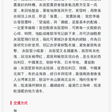
鷹最好的時機。灰面鷲鷹群會隨著氣流爬升至某一高
度，來回地盤旋，重複地降落與升空。黃昏時，再降落
在樹頂上休息，即是「落鷹」。 賞鷹裝備： 當您準備
出發賞鷹時，「望遠鏡」與「圖鑑」是最基本的配備，
一定要準備喔！當您觀察灰面鷲時，可將每一次觀察的
心得、時間、地點或種類等等記錄下來，亦可詳細觀察
灰面鷲飛行狀況，藉此可累積許多賞鳥的經驗，作為日
後研究分析使用。切記勿穿著鮮豔衣服，避免被群鳥攻
擊。 灰面鷲小檔案： 灰面鷲又名國慶鳥，面部有灰色
塊，頭頂灰褐帶紅，眉斑和喉部呈現白色，是生長於西
伯利亞、中國東北、朝鮮半島、日本等地。 遷徙動
線：灰面鷲群有的走陸路，從西伯利亞、韓國、中國東
北南下，有的走海路，經日本與琉球，最後兩路都會進
入台灣東北部，順這中央山脈南北走向，飛向恆春半
島，抵達滿州鄉休息，繼續啟程，越過巴士海峽，抵達
較溫暖的地方過冬。
交通方式
無