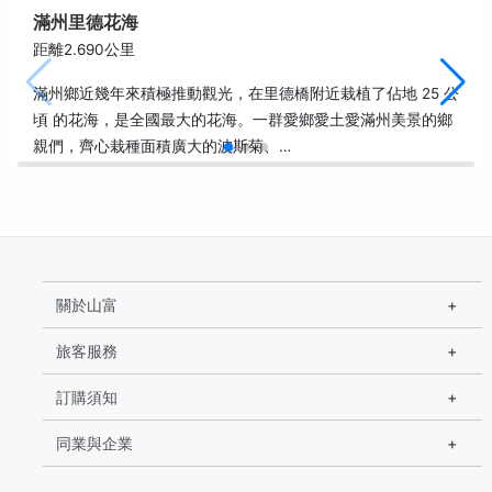
滿州里德花海
距離2.690公里
滿州鄉近幾年來積極推動觀光，在里德橋附近栽植了佔地 25 公
頃 的花海，是全國最大的花海。一群愛鄉愛土愛滿州美景的鄉
親們，齊心栽種面積廣大的波斯菊、…
關於山富
旅客服務
訂購須知
同業與企業