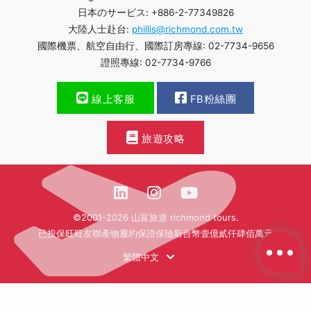
日本のサービス: +886-2-77349826
大陸人士赴台:
phillis@richmond.com.tw
國際機票、航空自由行、國際訂房專線: 02-7734-9656
證照專線: 02-7734-9766
線上客服
FB粉絲團
旅遊攻略
©2001-2026 山富旅遊 richmond tours.
已投保旺旺友聯產物履約保證保險新台幣壹億貳仟肆佰萬元
繁體中文