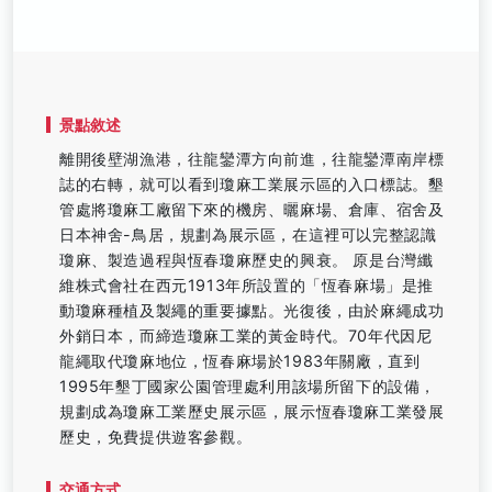
景點敘述
離開後壁湖漁港，往龍鑾潭方向前進，往龍鑾潭南岸標
誌的右轉，就可以看到瓊麻工業展示區的入口標誌。墾
管處將瓊麻工廠留下來的機房、曬麻場、倉庫、宿舍及
日本神舍-鳥居，規劃為展示區，在這裡可以完整認識
瓊麻、製造過程與恆春瓊麻歷史的興衰。 原是台灣纖
維株式會社在西元1913年所設置的「恆春麻場」是推
動瓊麻種植及製繩的重要據點。光復後，由於麻繩成功
外銷日本，而締造瓊麻工業的黃金時代。70年代因尼
龍繩取代瓊麻地位，恆春麻場於1983年關廠，直到
1995年墾丁國家公園管理處利用該場所留下的設備，
規劃成為瓊麻工業歷史展示區，展示恆春瓊麻工業發展
歷史，免費提供遊客參觀。
交通方式