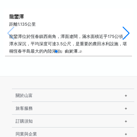
龍鑾潭
距離1.135公里
龍鑾潭位於恆春鎮西南角，潭面遼闊，滿水面積近乎175公頃，
潭水深沉，平均深度可達3.5公尺，是重要的農田水利設施，堪
稱恆春半島最大的內陸湖泊。由於潭…
關於山富
旅客服務
訂購須知
同業與企業