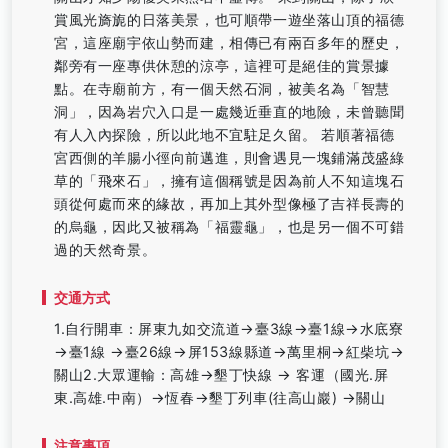
賞風光旖旎的日落美景，也可順帶一遊坐落山頂的福德
宮，這座廟宇依山勢而建，相傳已有兩百多年的歷史，
鄰旁有一座專供休憩的涼亭，這裡可是絕佳的賞景據
點。在寺廟前方，有一個天然石洞，被美名為「智慧
洞」，因為岩穴入口是一處幾近垂直的地險，未曾聽聞
有人入內探險，所以此地不宜駐足久留。 若順著福德
宮西側的羊腸小徑向前邁進，則會遇見一塊鋪滿茂盛綠
草的「飛來石」，擁有這個稱號是因為前人不知這塊石
頭從何處而來的緣故，再加上其外型像極了吉祥長壽的
的烏龜，因此又被稱為「福靈龜」，也是另一個不可錯
過的天然奇景。
交通方式
1.自行開車：屏東九如交流道→臺3線→臺1線→水底寮
→臺1線 →臺26線→屏153線縣道→萬里桐→紅柴坑→
關山2.大眾運輸：高雄→墾丁快線 → 客運（國光.屏
東.高雄.中南）→恆春→墾丁列車(往高山巖) →關山
注意事項