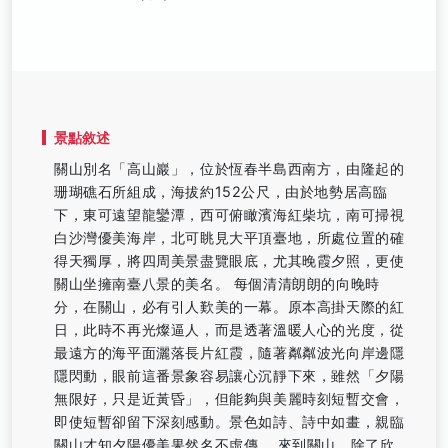
景點敘述
關山別名「高山巖」，位於恆春半島西南方，由隆起的
珊瑚礁石所組成，海拔約152公尺，由於地勢居高臨
下，東可遠望龍鑾潭，西可俯瞰濱海紅柴坑，南可掃視
白沙灣優美海岸，北可眺見大平頂臺地，所處位置的確
得天獨厚，將四周美景盡覽眼底，尤其晚霞夕照，更使
關山坐擁南臺八景的美名。 每個清清朗朗的向晚時
分，在關山，必有引人歎美的一幕。原本高掛天際的紅
日，此時不再光燦逼人，而是透著溫暖人心的光度，從
最遠方的海平面灑落長片紅霞，隨著粼粼波光向岸邊隱
隱閃動，眼前這番景象容易讓心沉靜下來，雖然「夕陽
無限好，只是近黃昏」，但能夠與美麗時刻短暫交會，
即使短暫卻留下深刻感動。景色如詩、詩中如畫，親臨
關山才知夕陽優美果然名不虛傳。 來到關山，除了欣