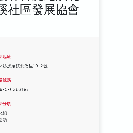
溪社區發展協會
點地址
林縣虎尾鎮北溪里10-2號
話號碼
6-5-6366197
點分類
化類
憩類