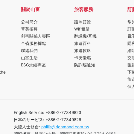
關於山富
旅客服務
訂
公司簡介
護照簽證
常
菁英招募
Wifi租借
訂
利害關係人專區
翻譯機/耳機
電
全省服務據點
旅遊百科
隱
聯絡我們
旅遊攻略
網
山富生活
卡友優惠
交
ESG永續專區
防詐騙通知
匯
the
下
旅
個
English Service: +886-2-77349823
日本のサービス: +886-2-77349826
大陸人士赴台:
phillis@richmond.com.tw