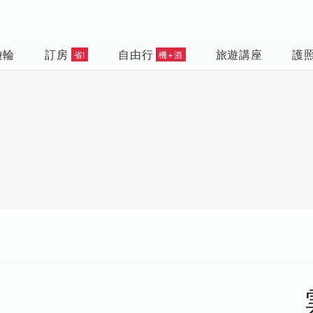
遊輪
訂房
自由行
旅遊講座
護
省!
機+酒