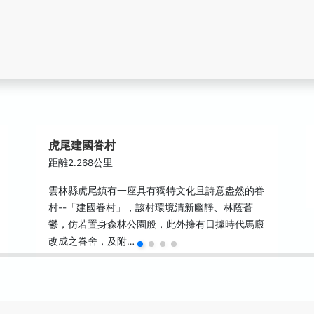
虎尾建國眷村
距離2.268公里
雲林縣虎尾鎮有一座具有獨特文化且詩意盎然的眷
村--「建國眷村」，該村環境清新幽靜、林蔭蒼
鬱，仿若置身森林公園般，此外擁有日據時代馬廄
改成之眷舍，及附…