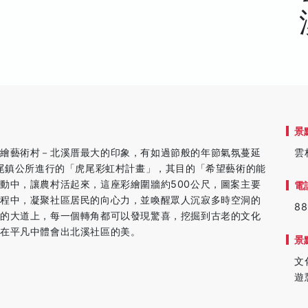
景
彩繪藝術村－北溪厝最大的印象，有如過節般的年節氣氛蔓延
雲
虎尾鎮公所進行的「虎尾彩虹村計畫」，其目的「希望藝術的能
動中，讓農村活起來，這座彩繪圍牆約500公尺，圖案主要
電
過程中，凝聚社區居民的向心力，並喚醒眾人沉寂多時空洞的
88
牆的大道上，每一個轉角都可以發現驚喜，挖掘到古老的文化
，在平凡中體會出北溪社區的美。
景
文
遊