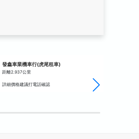
發鑫車業機車行(虎尾租車)
農博生
距離2.937公里
距離3.0
詳細價格建議打電話確認
農博生態
後，部分
經常舉辦
境營造。