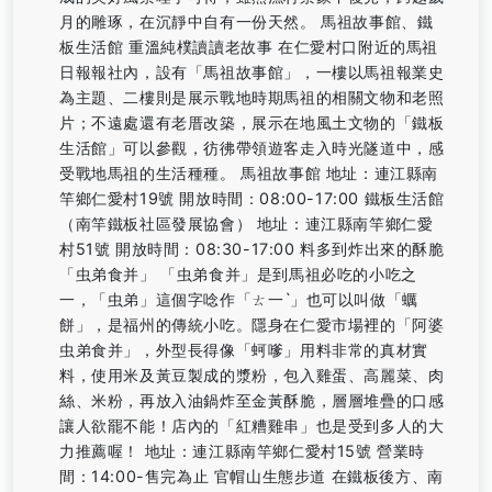
月的雕琢，在沉靜中自有一份天然。 馬祖故事館、鐵
板生活館 重溫純樸讀讀老故事 在仁愛村口附近的馬祖
日報報社內，設有「馬祖故事館」，一樓以馬祖報業史
為主題、二樓則是展示戰地時期馬祖的相關文物和老照
片；不遠處還有老厝改築，展示在地風土文物的「鐵板
生活館」可以參觀，彷彿帶領遊客走入時光隧道中，感
受戰地馬祖的生活種種。 馬祖故事館 地址：連江縣南
竿鄉仁愛村19號 開放時間：08:00-17:00 鐵板生活館
（南竿鐵板社區發展協會） 地址：連江縣南竿鄉仁愛
村51號 開放時間：08:30-17:00 料多到炸出來的酥脆
「虫弟食并」 「虫弟食并」是到馬祖必吃的小吃之
一，「虫弟」這個字唸作「ㄊ一ˋ」也可以叫做「蠣
餅」，是福州的傳統小吃。隱身在仁愛市場裡的「阿婆
虫弟食并」，外型長得像「蚵嗲」用料非常的真材實
料，使用米及黃豆製成的漿粉，包入雞蛋、高麗菜、肉
絲、米粉，再放入油鍋炸至金黃酥脆，層層堆疊的口感
讓人欲罷不能！店內的「紅糟雞串」也是受到多人的大
力推薦喔！ 地址：連江縣南竿鄉仁愛村15號 營業時
間：14:00-售完為止 官帽山生態步道 在鐵板後方、南