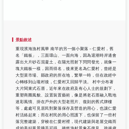
景點敘述
重現濱海漁村風華 南竿的另一個小聚落－仁愛村，舊
名「鐵板」，三面環山、一面向海，因為退潮時岸邊會
露出大片砂石混凝土，在陽光照射下閃閃發光，就像一
塊大鐵板一樣，因而得名，後來更名為仁愛村，曾經是
大型菜市場、縣政府的所在地，繁華一時，但在政經中
心轉移到山瓏村後，仁愛村又回歸平淡。 村中分布著
大片閩東式石厝，近年來在政府及有心人士的規劃下，
重塑商圈風貌、設置裝置藝術，像是將老石厝融入戰地
迷彩風情、掛在戶外的大型老照片、復刻的舊式牌樓
等，處處可見居民對聚落保存及營造的用心，也讓仁愛
村活絡起來；而在村民的用心照護下，也保留了一些村
落完整建築，穿梭在仁愛村裡，現代建築與老屋交織而
成的美好風景唾手可得，雖然漁村景象不復見，跨越歲