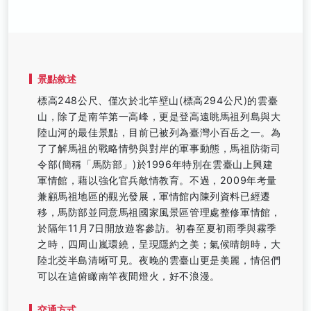
景點敘述
標高248公尺、僅次於北竿壁山(標高294公尺)的雲臺
山，除了是南竿第一高峰，更是登高遠眺馬祖列島與大
陸山河的最佳景點，目前已被列為臺灣小百岳之一。為
了了解馬祖的戰略情勢與對岸的軍事動態，馬祖防衛司
令部(簡稱「馬防部」)於1996年特別在雲臺山上興建
軍情館，藉以強化官兵敵情教育。不過，2009年考量
兼顧馬祖地區的觀光發展，軍情館內陳列資料已經遷
移，馬防部並同意馬祖國家風景區管理處整修軍情館，
於隔年11月7日開放遊客參訪。初春至夏初雨季與霧季
之時，四周山嵐環繞，呈現隱約之美；氣候晴朗時，大
陸北茭半島清晰可見。夜晚的雲臺山更是美麗，情侶們
可以在這俯瞰南竿夜間燈火，好不浪漫。
交通方式