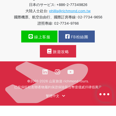
日本のサービス: +886-2-77349826
大陸人士赴台:
phillis@richmond.com.tw
國際機票、航空自由行、國際訂房專線: 02-7734-9656
證照專線: 02-7734-9766
線上客服
FB粉絲團
旅遊攻略
©2001-2026 山富旅遊 richmond tours.
已投保旺旺友聯產物履約保證保險新台幣壹億貳仟肆佰萬元
繁體中文