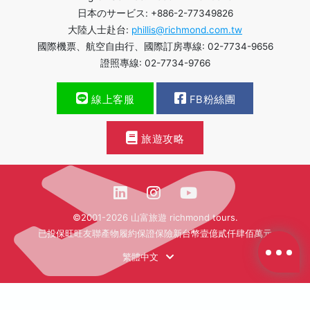
日本のサービス: +886-2-77349826
大陸人士赴台:
phillis@richmond.com.tw
國際機票、航空自由行、國際訂房專線: 02-7734-9656
證照專線: 02-7734-9766
線上客服
FB粉絲團
旅遊攻略
©2001-2026 山富旅遊 richmond tours.
已投保旺旺友聯產物履約保證保險新台幣壹億貳仟肆佰萬元
繁體中文