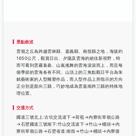
景點敘述
雲嶺之丘為跨越雲林縣、嘉義縣、南投縣之地，海拔約
1650公尺，觀賞日出、夕陽及雲海的絕佳新視野，時
而可看到雲霧裊裊、山嵐搖舞的雲海滾滾而上，而且每
個季節的雲海各有不同。山頂上的三角點觀日平台為朱
銘藝術家的人型雕塑作品，而人型作品上所指示的方向
正分別是面向三縣，巧妙地成為雲嘉南跨三縣的特殊地
理位置。
交通方式
國道三號北上:古坑交流道下→荷苞→內寮街草嶺公路
→石壁國道三號南下:竹山交流道下→竹山→桶頭→內
寮街草嶺公路→石壁省道:南投→竹山→桶頭→內寮接