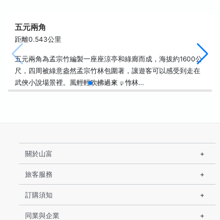
五元兩角
距離0.543公里
五元兩角為孟宗竹編製一座座涼亭和綠廊而成，海拔約1600公
尺，四周被綠意盎然孟宗竹林包圍著，讓遊客可以感受到走在
武俠小說場景裡。風輕輕吹拂過來，竹林…
關於山富
旅客服務
訂購須知
同業與企業