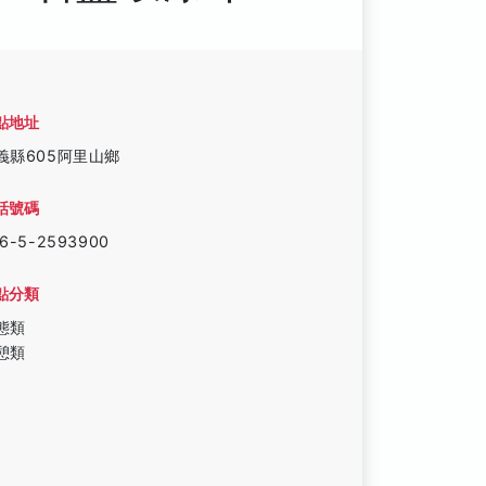
點地址
義縣605阿里山鄉
話號碼
6-5-2593900
點分類
態類
憩類