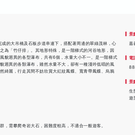
景
近完成的大吊橋及石板步道串連下，搭配著周邊的翠綠茂林，心
嘉
稱之為「竹仔排」。其地形特殊，是一階梯式的河谷地形，因
風貌迥異的各型瀑布，共有6個，水量大小不一。是一階梯式
電
風貌迥異的各類瀑布，雖然水量不大，卻有一種淺吟低唱的風
88
自然綺麗，行走其間不妨欣賞大紅紋鳳蝶、寬青帶鳳蝶、烏鴉
景
生
遊
布群，需攀爬奇岩大石，困難度較高，不適合一般遊客。