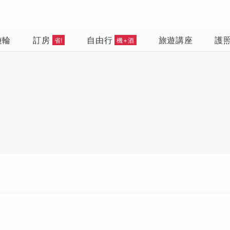
遊輪
訂房
自由行
旅遊講座
護
省!
機+酒