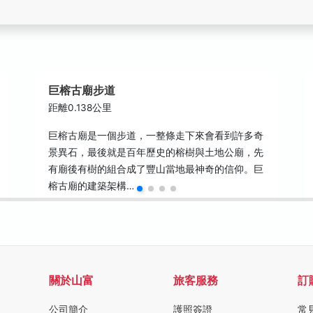
巨榕古廟步道
距離0.138公里
巨榕古廟是一個步道，一整條走下來會看到許多奇
景異石，最後就是百年歷史的榕樹與土地公廟，先
有廟後有樹的組合成了豐山當地最神奇的信仰。巨
榕古廟的建築架構…
關於山富
旅客服務
訂
公司簡介
護照簽證
常