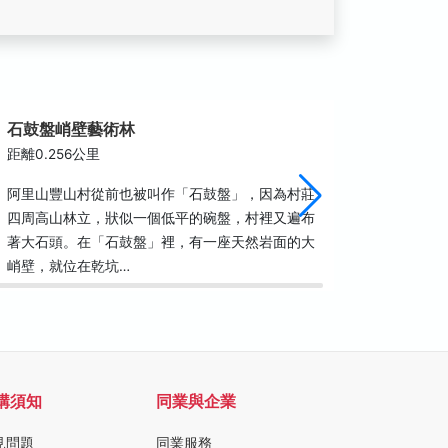
石鼓盤峭壁藝術林
石盤谷
距離0.256公里
距離0.3
阿里山豐山村從前也被叫作「石鼓盤」，因為村莊
豐山的石
四周高山林立，狀似一個低平的碗盤，村裡又遍布
梯式的溪
著大石頭。在「石鼓盤」裡，有一座天然岩面的大
的瀑布、
峭壁，就位在乾坑…
各具千秋
購須知
同業與企業
見問題
同業服務