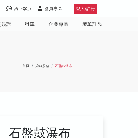
線上客服
會員專區
登入/註冊
照簽證
租車
企業專區
奢華訂製
首頁
旅遊景點
石盤鼓瀑布
石盤鼓瀑布