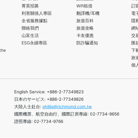
菁英招募
Wifi租借
訂
利害關係人專區
翻譯機/耳機
電
全省服務據點
旅遊百科
隱
聯絡我們
旅遊攻略
網
山富生活
卡友優惠
交
ESG永續專區
防詐騙通知
匯
the
下
旅
個
English Service: +886-2-77349823
日本のサービス: +886-2-77349826
大陸人士赴台:
phillis@richmond.com.tw
國際機票、航空自由行、國際訂房專線: 02-7734-9656
證照專線: 02-7734-9766