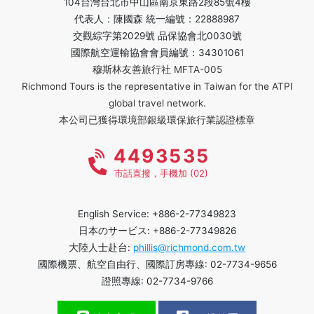
104台灣台北市中山區南京東路2段85號4樓
代表人：陳國森 統一編號：22888987
交觀綜字第2029號 品保協會北0030號
國際航空運輸協會會員編號：34301061
穆斯林友善旅行社 MFTA-005
Richmond Tours is the representative in Taiwan for the ATPI
global travel network.
本公司已獲得環境部銀級環保旅行業認證標章
4493535
市話直撥，手機加 (02)
English Service: +886-2-77349823
日本のサービス: +886-2-77349826
大陸人士赴台:
phillis@richmond.com.tw
國際機票、航空自由行、國際訂房專線: 02-7734-9656
證照專線: 02-7734-9766