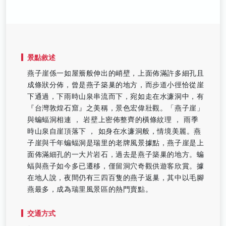
景點敘述
燕子崖係一如屋簷般伸出的峭壁，上面佈滿許多細孔且
成條狀分佈，曾是燕子築巢的地方，而步道小徑恰從崖
下通過，下雨時山泉串流而下，宛如走在水濂洞中，有
『台灣敦煌石窟』之美稱，景色宏偉壯觀。「燕子崖」
與蝙蝠洞相連 ， 岩壁上密佈整齊的橫條紋理 ， 雨季
時山泉自崖頂落下 ， 如身在水濂洞般，情境美麗。燕
子崖與千年蝙蝠洞是瑞里的老牌風景據點，燕子崖是上
面佈滿細孔的一大片岩石，過去是燕子築巢的地方。蝙
蝠與燕子如今多已遷移，僅留洞穴奇觀供遊客欣賞。據
在地人說，夜間仍有三四百隻的燕子返巢，其中以毛腳
燕最多，成為瑞里風景區的熱門賣點。
交通方式