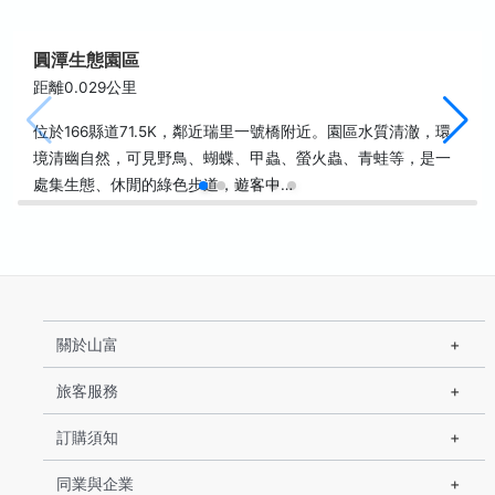
圓潭生態園區
距離0.029公里
位於166縣道71.5K，鄰近瑞里一號橋附近。園區水質清澈，環
境清幽自然，可見野鳥、蝴蝶、甲蟲、螢火蟲、青蛙等，是一
處集生態、休閒的綠色步道，遊客中…
關於山富
旅客服務
訂購須知
同業與企業