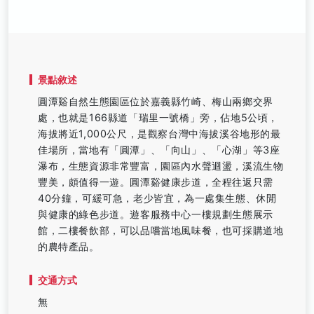
景點敘述
圓潭谿自然生態園區位於嘉義縣竹崎、梅山兩鄉交界
處，也就是166縣道「瑞里一號橋」旁，佔地5公頃，
海拔將近1,000公尺，是觀察台灣中海拔溪谷地形的最
佳場所，當地有「圓潭」、「向山」、「心湖」等3座
瀑布，生態資源非常豐富，園區內水聲迴盪，溪流生物
豐美，頗值得一遊。圓潭谿健康步道，全程往返只需
40分鐘，可緩可急，老少皆宜，為一處集生態、休閒
與健康的綠色步道。遊客服務中心一樓規劃生態展示
館，二樓餐飲部，可以品嚐當地風味餐，也可採購道地
的農特產品。
交通方式
無