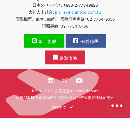
日本のサービス: +886-2-77349826
大陸人士赴台:
phillis@richmond.com.tw
國際機票、航空自由行、國際訂房專線: 02-7734-9656
證照專線: 02-7734-9766
線上客服
FB粉絲團
旅遊攻略
©2001-2026 山富旅遊 richmond tours.
已投保旺旺友聯產物履約保證保險新台幣壹億貳仟肆佰萬元
繁體中文