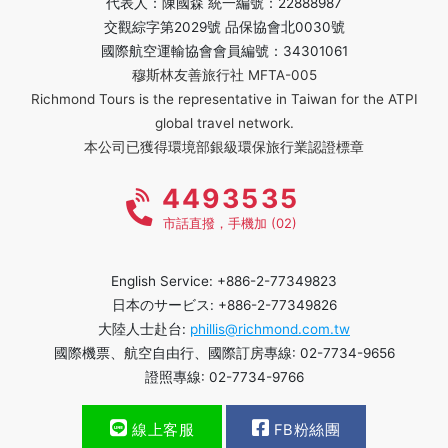
代表人：陳國森 統一編號：22888987
交觀綜字第2029號 品保協會北0030號
國際航空運輸協會會員編號：34301061
穆斯林友善旅行社 MFTA-005
Richmond Tours is the representative in Taiwan for the ATPI
global travel network.
本公司已獲得環境部銀級環保旅行業認證標章
4493535
市話直撥，手機加 (02)
English Service: +886-2-77349823
日本のサービス: +886-2-77349826
大陸人士赴台:
phillis@richmond.com.tw
國際機票、航空自由行、國際訂房專線: 02-7734-9656
證照專線: 02-7734-9766
線上客服
FB粉絲團