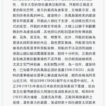
性， 而非大型的祭祀慶典活動所致。拜殿和正殿是主
要的祭祀空間，後方的廂房為會客室，文物展示室，後
殿則供奉吳鳳的神位。建築簡介：吳鳳廟最精美的建築
體非拜殿莫屬，拜殿由八根柱子支撐，柱頭模仿西方柱
式的造型，拜殿的木雕非常精美，大樑上以獅子和麒麟
雕刻作為連接結構，其他部位的彫刻題材則有傳統戲
劇、花鳥、甚至魚、蝦、螃蟹等。此外，拜殿的彩繪為
鹿港名師郭新林的作品，顏色豐富雅緻。拜殿屋頂尚有
修長的燕尾屋脊和剪黏裝飾，剪黏的手法花俏而細緻；
側面山牆以貓頭鷹圖案裝飾，顯得十分特別。正殿的屋
架彩繪及雕刻數量雖然不及拜殿，但仍相當細緻精美，
尤其文官門神彩繪，色彩鮮豔分明，為一佳作。建築特
色：已知最早的吳鳳廟起源於嘉慶25年(1820)，由當
時的通事楊秘在通事公廨改建為祠廟，鄉民俗稱為阿里
山忠王祠。明治39年(1906)廟宇在大地震中傾圮。大
正2年(1913)本廟在日本政府的資助募捐下重建，並由
第五任臺灣總督佐久間擔任落成祭典的主祭。昭和6年
(1931)再次修建，且擴充為拜殿、正殿與兩側廂房之
規模，還有廣大的庭園，落成時第十四任總督太田親來