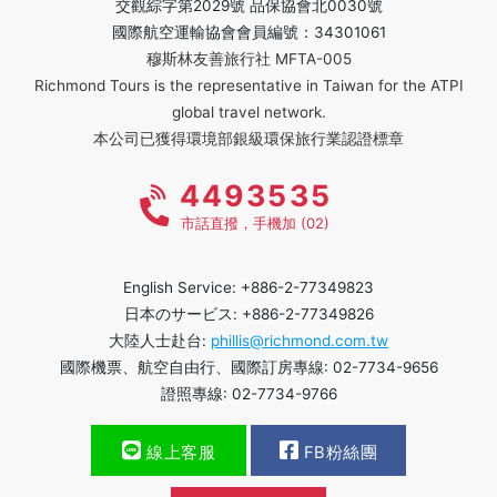
交觀綜字第2029號 品保協會北0030號
國際航空運輸協會會員編號：34301061
穆斯林友善旅行社 MFTA-005
Richmond Tours is the representative in Taiwan for the ATPI
global travel network.
本公司已獲得環境部銀級環保旅行業認證標章
4493535
市話直撥，手機加 (02)
English Service: +886-2-77349823
日本のサービス: +886-2-77349826
大陸人士赴台:
phillis@richmond.com.tw
國際機票、航空自由行、國際訂房專線: 02-7734-9656
證照專線: 02-7734-9766
線上客服
FB粉絲團