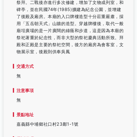
祭拜。二戰後亦進行多次修建，增加了文物成列室，和
碑亭，並在民國74年(1985)擴建為紀念公園，並增建
了後殿及廂房。本廟的入口牌樓造型十分莊重嚴肅，採
用「五岳朝天式」山牆的造型。穿越牌樓後，取代一般
廟埕廣場的是一片廣闊的綠蔭和步道，這是因為本廟的
祭祀著重於紀念性，而非大型的祭祀慶典活動所致。拜
殿和正殿是主要的祭祀空間，後方的廂房為會客室，文
物展示室，後殿則供奉吳鳳
交通方式
無
注意事項
無
景點地址
嘉義縣中埔鄉社口村23鄰1-1號