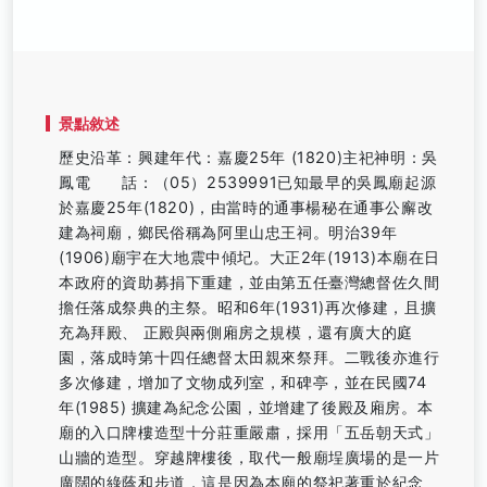
景點敘述
歷史沿革：興建年代：嘉慶25年 (1820)主祀神明：吳
鳳電 話：（05）2539991已知最早的吳鳳廟起源
於嘉慶25年(1820)，由當時的通事楊秘在通事公廨改
建為祠廟，鄉民俗稱為阿里山忠王祠。明治39年
(1906)廟宇在大地震中傾圮。大正2年(1913)本廟在日
本政府的資助募捐下重建，並由第五任臺灣總督佐久間
擔任落成祭典的主祭。昭和6年(1931)再次修建，且擴
充為拜殿、 正殿與兩側廂房之規模，還有廣大的庭
園，落成時第十四任總督太田親來祭拜。二戰後亦進行
多次修建，增加了文物成列室，和碑亭，並在民國74
年(1985) 擴建為紀念公園，並增建了後殿及廂房。本
廟的入口牌樓造型十分莊重嚴肅，採用「五岳朝天式」
山牆的造型。穿越牌樓後，取代一般廟埕廣場的是一片
廣闊的綠蔭和步道，這是因為本廟的祭祀著重於紀念