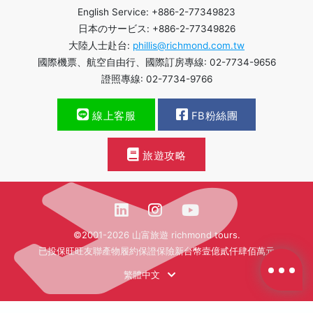
English Service: +886-2-77349823
日本のサービス: +886-2-77349826
大陸人士赴台:
phillis@richmond.com.tw
國際機票、航空自由行、國際訂房專線: 02-7734-9656
證照專線: 02-7734-9766
線上客服
FB粉絲團
旅遊攻略
©2001-2026 山富旅遊 richmond tours.
已投保旺旺友聯產物履約保證保險新台幣壹億貳仟肆佰萬元
繁體中文