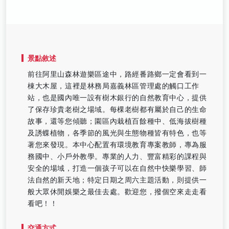
景點敘述
前往阿里山森林遊樂區途中，路經番路鄉一定會看到一
棟大木屋，這裡是林務局嘉義林區管理處的觸口工作
站，也是國內唯一設有樹木銀行的自然教育中心，提供
了保存珍貴老樹之場域。每棵老樹都有屬於自己的生命
故事，還等您傾聽；園區內栽植百餘種中、低海拔樹種
及誘蝶植物，各季節的風光與生態物種皆有特色，也等
著您來發現。本中心配置有環境教育專案教師，專為服
務國中、小戶外教學。專業的人力、豐富精彩的課程與
安全的場域，打造一個孩子可以在自然中快樂學習、師
法自然的新天地；特定日期之周六主題活動，則提供一
般大眾休閒娛樂之最佳去處。歡迎您，撥個空來走走看
看吧！！
交通方式