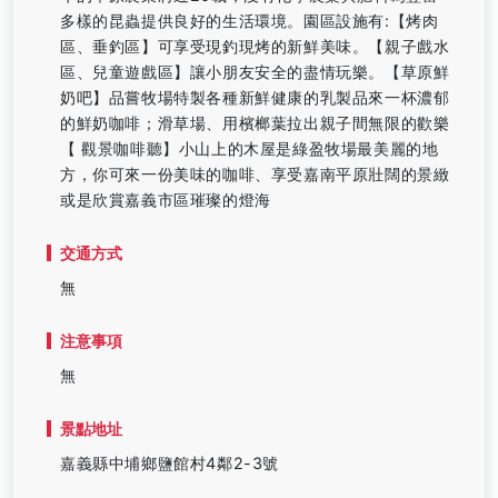
多樣的昆蟲提供良好的生活環境。園區設施有:【烤肉
區、垂釣區】可享受現釣現烤的新鮮美味。【親子戲水
區、兒童遊戲區】讓小朋友安全的盡情玩樂。【草原鮮
奶吧】品嘗牧場特製各種新鮮健康的乳製品來一杯濃郁
的鮮奶咖啡；滑草場、用檳榔葉拉出親子間無限的歡樂
【 觀景咖啡聽】小山上的木屋是綠盈牧場最美麗的地
方，你可來一份美味的咖啡、享受嘉南平原壯闊的景緻
或是欣賞嘉義市區璀璨的燈海
交通方式
無
注意事項
無
景點地址
嘉義縣中埔鄉鹽館村4鄰2-3號