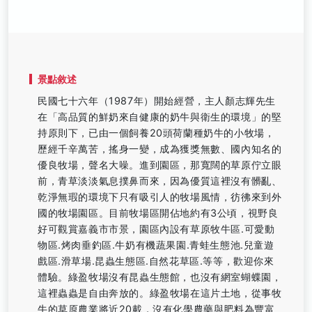
景點敘述
民國七十六年（1987年）開始經營，主人顏志輝先生
在「高品質的鮮奶來自健康的奶牛與衛生的環境」的堅
持原則下，已由一個飼養20頭荷蘭種奶牛的小牧場，
歷經千辛萬苦，搖身一變，成為獲獎無數、國內知名的
優良牧場，聲名大噪。進到園區，那寬闊的草原佇立眼
前，青草淡淡氣息撲鼻而來，因為優質這裡沒有髒亂、
乾淨無瑕的環境下只有吸引人的牧場風情，彷彿來到外
國的牧場園區。目前牧場區開佔地約有3公頃，視野良
好可觀賞嘉義市市景，園區內設有草原牧牛區.可愛動
物區.烤肉垂釣區.牛奶有機蔬果園.青蛙生態池.兒童遊
戲區.滑草場.昆蟲生態區.自然花草區.等等，歡迎你來
體驗。綠盈牧場沒有昆蟲生態館，也沒有網室蝴蝶園，
這裡蟲蟲是自由奔放的。綠盈牧場在這片土地，從事牧
牛的草原農業將近20載，沒有化學農藥與肥料為豐富