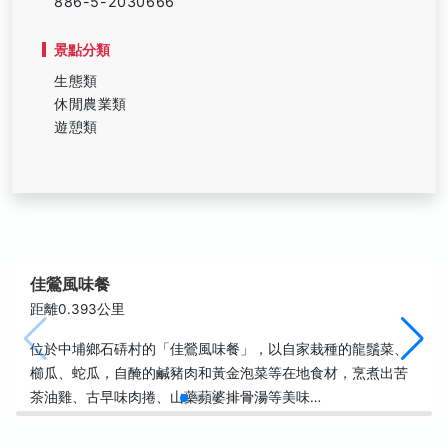
886-5-2030666
景點分類
生態類
休閒農業類
遊憩類
佳鶯風味餐
距離0.393公里
位於中埔鄉石硦村的「佳鶯風味餐」，以自家栽種的龍鬚菜、
櫛瓜、蛇瓜，自醃的鹹豬肉和黃金泡菜等在地食材，烹煮出苦
茶油雞、古早味肉捲、山藥蘋婆排骨湯等美味…