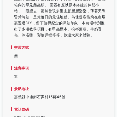
箱內的罕見爬蟲類。 園區有座以原木搭建的休憩小
站，一眼望去，驀然發現多重山脈層層巒巒，薄暮天際
昏黃時刻，是賞落日的最佳地點。為使遊客能夠在農場
裏透過DIY，留下值得紀念的深刻印象，本農場特別推
出了多項教學項目，有甲蟲標本、檳榔葉扇、牛奶香
皂、沐浴鹽、彩繪課程等等，歡迎大家來體驗。
交通方式
無
注意事項
無
景點地址
嘉義縣中埔鄉石弄村15鄰45號
電話號碼