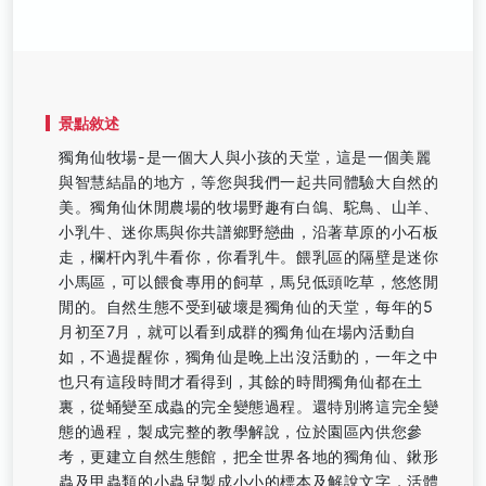
景點敘述
獨角仙牧場-是一個大人與小孩的天堂，這是一個美麗
與智慧結晶的地方，等您與我們一起共同體驗大自然的
美。獨角仙休閒農場的牧場野趣有白鴿、駝鳥、山羊、
小乳牛、迷你馬與你共譜鄉野戀曲，沿著草原的小石板
走，欄杆內乳牛看你，你看乳牛。餵乳區的隔壁是迷你
小馬區，可以餵食專用的飼草，馬兒低頭吃草，悠悠閒
閒的。自然生態不受到破壞是獨角仙的天堂，每年的5
月初至7月，就可以看到成群的獨角仙在場內活動自
如，不過提醒你，獨角仙是晚上出沒活動的，一年之中
也只有這段時間才看得到，其餘的時間獨角仙都在土
裏，從蛹變至成蟲的完全變態過程。還特別將這完全變
態的過程，製成完整的教學解說，位於園區內供您參
考，更建立自然生態館，把全世界各地的獨角仙、鍬形
蟲及甲蟲類的小蟲兒製成小小的標本及解說文字，活體