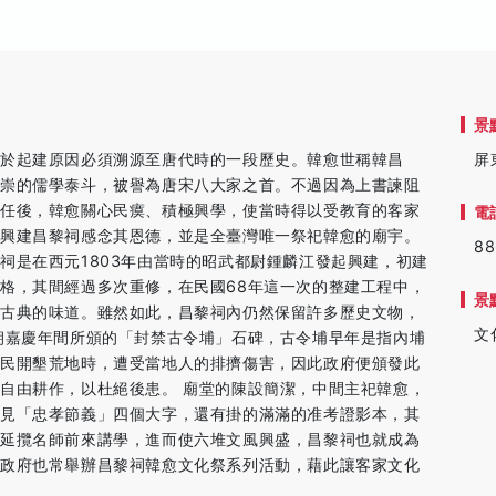
景
於起建原因必須溯源至唐代時的一段歷史。韓愈世稱韓昌
屏
尊崇的儒學泰斗，被譽為唐宋八大家之首。不過因為上書諫阻
上任後，韓愈關心民瘼、積極興學，使當時得以受教育的客家
電
遂興建昌黎祠感念其恩德，並是全臺灣唯一祭祀韓愈的廟宇。
88
祠是在西元1803年由當時的昭武都尉鍾麟江發起興建，初建
格，其間經過多次重修，在民國68年這一次的整建工程中，
景
了古典的味道。雖然如此，昌黎祠內仍然保留許多歷史文物，
文
朝嘉慶年間所頒的「封禁古令埔」石碑，古令埔早年是指內埔
移民開墾荒地時，遭受當地人的排擠傷害，因此政府便頒發此
自由耕作，以杜絕後患。 廟堂的陳設簡潔，中間主祀韓愈，
可見「忠孝節義」四個大字，還有掛的滿滿的准考證影本，其
常延攬名師前來講學，進而使六堆文風興盛，昌黎祠也就成為
縣政府也常舉辦昌黎祠韓愈文化祭系列活動，藉此讓客家文化