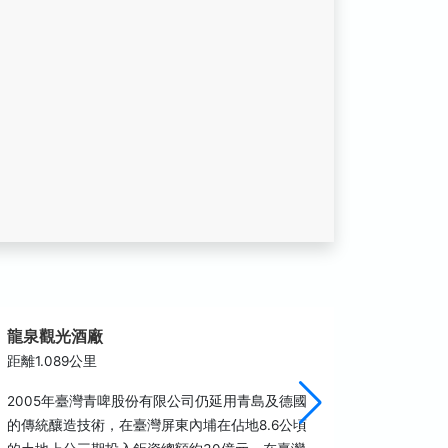
龍泉觀光酒廠
新北勢
距離1.089公里
距離2.6
2005年臺灣青啤股份有限公司仍延用青島及德國
新北勢庄
的傳統釀造技術，在臺灣屏東內埔在佔地8.6公頃
門，現被