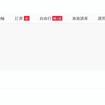
遊輪
訂房
自由行
旅遊講座
護
省!
機+酒