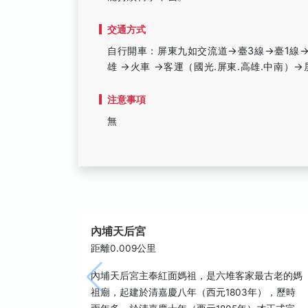
交通方式
自行開車：屏東九如交流道→臺3線→臺1線→
雄 →火車 →客運（國光.屏東.高雄.中南）
注意事項
無
內埔天后宮
距離0.009公里
內埔天后宮主奉紅面媽祖，是六堆客家最古老的媽
祖廟，起建於清嘉慶八年（西元1803年），歷時