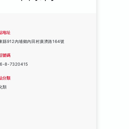
點地址
東縣912內埔鄉內田村廣濟路164號
話號碼
6-8-7320415
點分類
化類