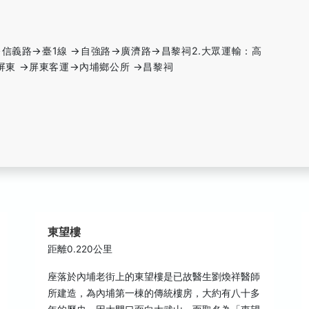
信義路→臺1線 →自強路→廣濟路→昌黎祠2.大眾運輸：高
→屏東 →屏東客運→內埔鄉公所 →昌黎祠
東望樓
距離0.220公里
座落於內埔老街上的東望樓是已故醫生劉煥祥醫師
所建造，為內埔第一棟的傳統樓房，大約有八十多