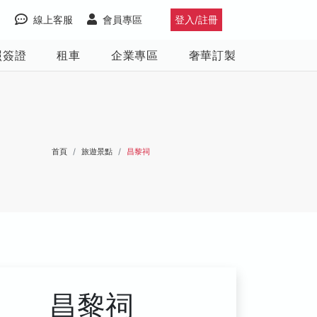
線上客服
會員專區
登入/註冊
照簽證
租車
企業專區
奢華訂製
首頁
旅遊景點
昌黎祠
昌黎祠