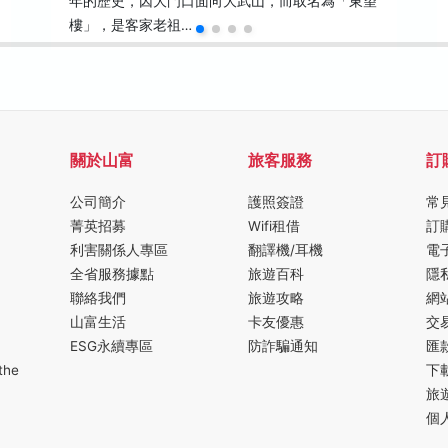
年的歷史，因大門口面向大武山，而取名為「東望
樓」，是客家老祖…
關於山富
旅客服務
訂
公司簡介
護照簽證
常
菁英招募
Wifi租借
訂
利害關係人專區
翻譯機/耳機
電
全省服務據點
旅遊百科
隱
聯絡我們
旅遊攻略
網
山富生活
卡友優惠
交
ESG永續專區
防詐騙通知
匯
the
下
旅
個