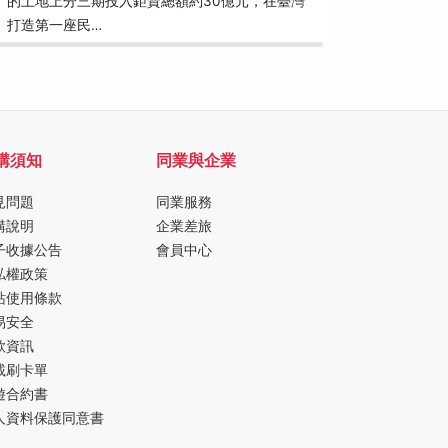
的土地上分三期投入鉅資總額約30億元，在臺灣
有許多廣
打造第一座民…
外來移民
購須知
同業與企業
見問題
同業服務
購說明
企業差旅
子收據公告
會員中心
私權政策
站使用條款
易安全
款資訊
載刷卡單
遊合約書
人資料保護同意書