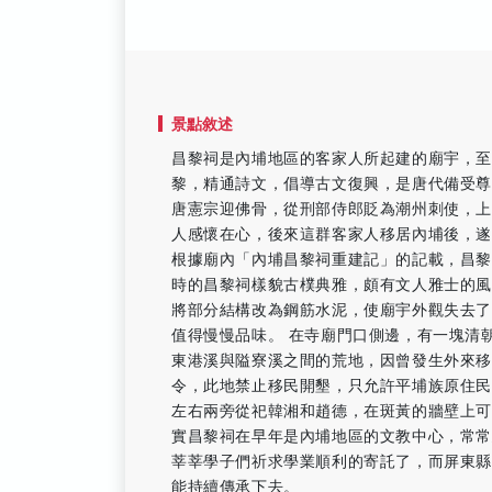
景點敘述
昌黎祠是內埔地區的客家人所起建的廟宇，至
黎，精通詩文，倡導古文復興，是唐代備受
唐憲宗迎佛骨，從刑部侍郎貶為潮州刺使，
人感懷在心，後來這群客家人移居內埔後，
根據廟內「內埔昌黎祠重建記」的記載，昌黎
時的昌黎祠樣貌古樸典雅，頗有文人雅士的風
將部分結構改為鋼筋水泥，使廟宇外觀失去
值得慢慢品味。 在寺廟門口側邊，有一塊清
東港溪與隘寮溪之間的荒地，因曾發生外來
令，此地禁止移民開墾，只允許平埔族原住民
左右兩旁從祀韓湘和趙德，在斑黃的牆壁上
實昌黎祠在早年是內埔地區的文教中心，常
莘莘學子們祈求學業順利的寄託了，而屏東
能持續傳承下去。