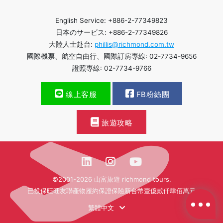
English Service: +886-2-77349823
日本のサービス: +886-2-77349826
大陸人士赴台:
phillis@richmond.com.tw
國際機票、航空自由行、國際訂房專線: 02-7734-9656
證照專線: 02-7734-9766
線上客服
FB粉絲團
旅遊攻略
©2001-2026 山富旅遊 richmond tours.
已投保旺旺友聯產物履約保證保險新台幣壹億貳仟肆佰萬元
繁體中文