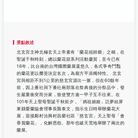
景點敘述
北玄宮主神北極玄天上帝素有「蘭花祖師爺」之稱，在
聖誕千秋時刻，總以蘭花節系列活動慶賀，至今已有
16年，比台南的台灣國際蘭展還悠久，各式爭奇鬥豔
的蘭花更以擲筊決定名次，為廟方平添獨特性。 北玄
宮與相距不到1公里的慈玄宮源出一脈，但在60餘年
前，因上番社與下番社兩部落在祭典後的分祭品中，發
生嚴重衝突而分家，致使雙方逾一甲子互不往來。在
101年天上聖母聖誕千秋前夕，「媽祖娘娘」託夢給屏
東縣愛蘭協會理事長龔泰文，指示生日時舉辦蘭花大
展，迎接鄰村洽興村昌榮社區「慈玄宮」天上聖母「會
香賞蘭花」，化解恩怨。那年也破天荒地舉辦了兩次的
蘭展。