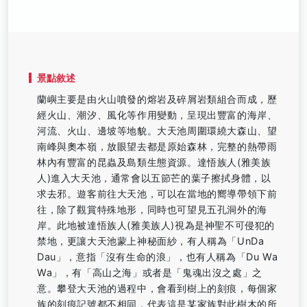
景點敘述
蘭嶼主要是由火山噴發的熔岩及碎屑岩類組合而成，歷
經火山、潮汐、風化等作用變動，呈現出豐富的海岸、
河流、火山、邊坡等地貌。大天池周圍環繞大森山、望
南峰與奧本嶺，放眼望去都是原始森林，完整的熱帶雨
林內有豐富的昆蟲及島類生態資源。達悟族人(雅美族
人)進入大天池，通常會以五節芒的葉子擦拭身體，以
求去邪。遊客前往大天池，可以在當地的嚮導帶領下前
往，除了觀賞特殊地形，同時也可望見五孔洞外的海
岸。此地被達悟族人(雅美族人)視為是神聖不可侵犯的
禁地，更讓大天池蒙上神秘面紗，有人稱為「UnDa
Dau」，意指「沒有生命的浪」，也有人稱為「Du Wa
Wa」，有「高山之海」或者是「鬼魂出沒之處」之
意。攀登大天池的過程中，會看到樹上的刻痕，每個家
族的刻痕記號都不相同，代表這是某家族對此樹木的所