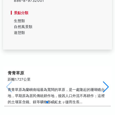
886-8-9732001
景點分類
生態類
自然風景類
遊憩類
青青草原
距離1.727公里
青青草原為蘭嶼南端最為寬闊的草原，是一處隆起的珊瑚礁台
地，早期原為居民傳統耕作地，後因人口外流不再耕作；這裡
的土壤富含鐵、鎂等礦物形成紅土，從而生長…