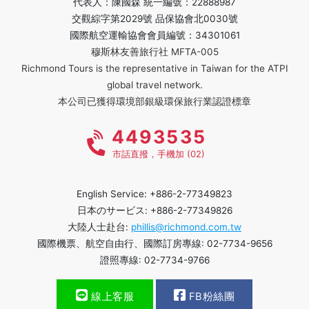
代表人：陳國森 統一編號：22888987
交觀綜字第2029號 品保協會北0030號
國際航空運輸協會會員編號：34301061
穆斯林友善旅行社 MFTA-005
Richmond Tours is the representative in Taiwan for the ATPI
global travel network.
本公司已獲得環境部銀級環保旅行業認證標章
4493535
市話直撥，手機加 (02)
English Service: +886-2-77349823
日本のサービス: +886-2-77349826
大陸人士赴台:
phillis@richmond.com.tw
國際機票、航空自由行、國際訂房專線: 02-7734-9656
證照專線: 02-7734-9766
線上客服
FB粉絲團