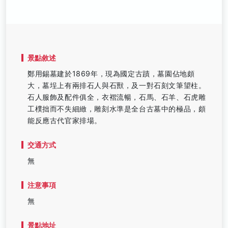
景點敘述
鄭用錫墓建於1869年，現為國定古蹟，墓園佔地頗
大，墓埕上有兩排石人與石獸，及一對石刻文筆望柱。
石人服飾及配件俱全，衣褶流暢，石馬、石羊、石虎雕
工樸拙而不失細緻，雕刻水準是全台古墓中的極品，頗
能反應古代官家排場。
交通方式
無
注意事項
無
景點地址