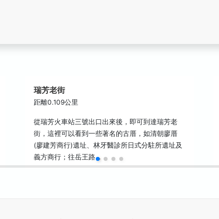
瑞芳老街
距離0.109公里
從瑞芳火車站三號出口出來後，即可到達瑞芳老
街，這裡可以看到一些著名的古厝，如清朝廖厝
(廖建芳商行)遺址、林牙醫診所日式分駐所遺址及
義方商行；往岳王路…