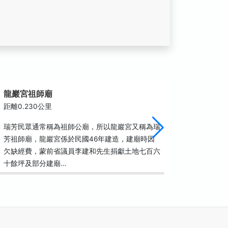
龍巖宮祖師廟
瑞慈宮
距離0.230公里
距離0.6
瑞芳民眾通常稱為祖師公廟，所以龍巖宮又稱為瑞
瑞慈宮於民
芳祖師廟，龍巖宮係於民國46年建造，建廟時因
祖金身進
欠缺經費，蒙前省議員李建和先生捐獻土地七百六
信仰中心
十餘坪及部分建廟…