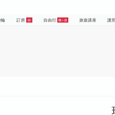
遊輪
訂房
自由行
旅遊講座
護
省!
機+酒