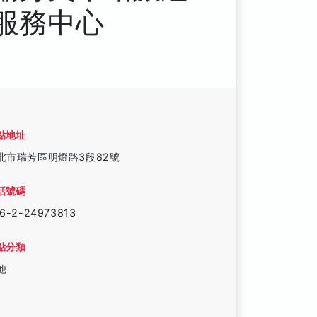
服務中心
點地址
北市瑞芳區明燈路3段82號
話號碼
6-2-24973813
點分類
他