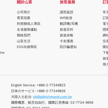
關於山富
旅客服務
訂
公司簡介
護照簽證
常
菁英招募
Wifi租借
訂
利害關係人專區
翻譯機/耳機
電
全省服務據點
旅遊百科
隱
聯絡我們
旅遊攻略
網
山富生活
卡友優惠
交
ESG永續專區
防詐騙通知
匯
the
下
旅
個
English Service: +886-2-77349823
日本のサービス: +886-2-77349826
大陸人士赴台:
phillis@richmond.com.tw
國際機票、航空自由行、國際訂房專線: 02-7734-9656