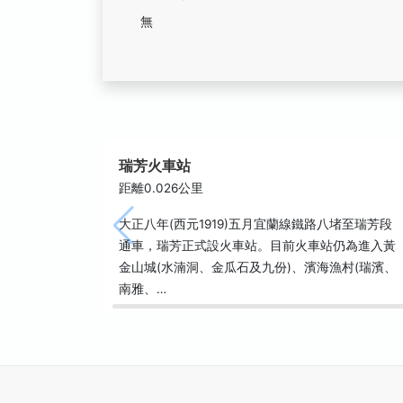
無
瑞芳火車站
距離0.026公里
大正八年(西元1919)五月宜蘭線鐵路八堵至瑞芳段
通車，瑞芳正式設火車站。目前火車站仍為進入黃
金山城(水湳洞、金瓜石及九份)、濱海漁村(瑞濱、
南雅、…