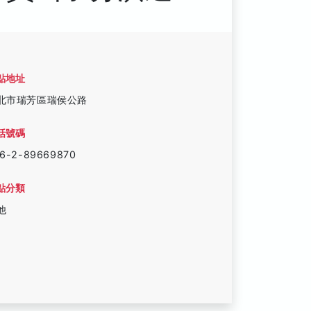
點地址
北市瑞芳區瑞侯公路
話號碼
6-2-89669870
點分類
他