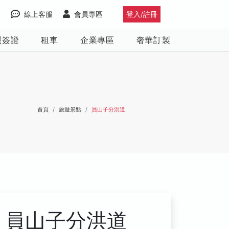
線上客服
會員專區
登入/註冊
照簽證
租車
企業專區
奢華訂製
首頁
旅遊景點
員山子分洪道
員山子分洪道