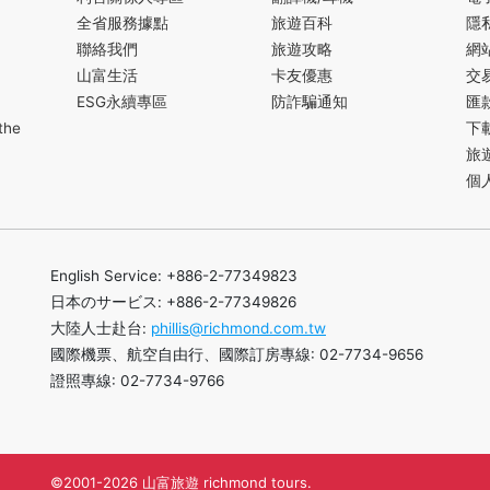
全省服務據點
旅遊百科
隱
聯絡我們
旅遊攻略
網
山富生活
卡友優惠
交
ESG永續專區
防詐騙通知
匯
the
下
旅
個
English Service: +886-2-77349823
日本のサービス: +886-2-77349826
大陸人士赴台:
phillis@richmond.com.tw
國際機票、航空自由行、國際訂房專線: 02-7734-9656
證照專線: 02-7734-9766
©2001-2026 山富旅遊 richmond tours.