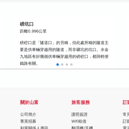
磅坑口
距離0.996公里
磅硿口是「隧道口」的另稱，但此處所稱的隧道主
要是供車輛穿越用的隧道，而非礦坑的坑口。水金
九地區有好幾個供車輛穿越用的磅硿口，都與輕便
鐵路有關。
關於山富
旅客服務
訂
公司簡介
護照簽證
常
菁英招募
Wifi租借
訂
利害關係人專區
翻譯機/耳機
電