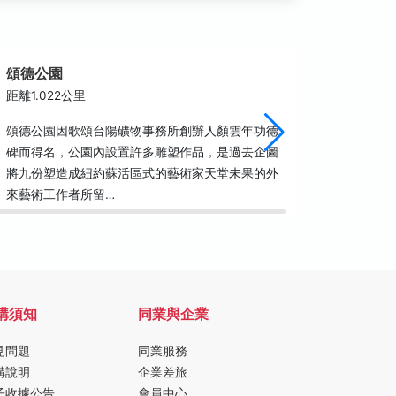
頌德公園
金山寺
距離1.022公里
距離1.0
頌德公園因歌頌台陽礦物事務所創辦人顏雲年功德
金山寺為
碑而得名，公園內設置許多雕塑作品，是過去企圖
幽，可直
將九份塑造成紐約蘇活區式的藝術家天堂未果的外
(193
來藝術工作者所留…
創建金山
購須知
同業與企業
見問題
同業服務
購說明
企業差旅
子收據公告
會員中心