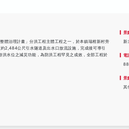
景
河整體治理計畫」分洪工程主體工程之一，於本鎮瑞柑新村旁
新
約2,484公尺引水隧道及出水口放流設施，完成後可導引
下游洪水位之減災功能，為防洪工程罕見之成效，全部工程於
電
88
景
其