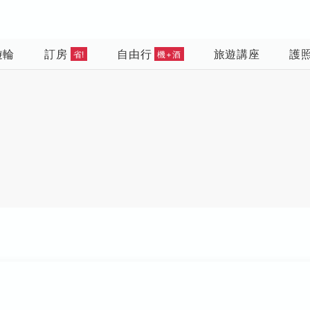
遊輪
訂房
自由行
旅遊講座
護
省!
機+酒