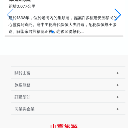
距離0.077公里
建於1838年，位於老街內的集順廟，曾讓許多福建安溪移民的
心靈得到寄託。廟中主祀唐代保儀大夫許遠，配祀保儀尊王張
巡、關聖帝君與福德正神，之後又從彰化…
關於山富
旅客服務
訂購須知
同業與企業