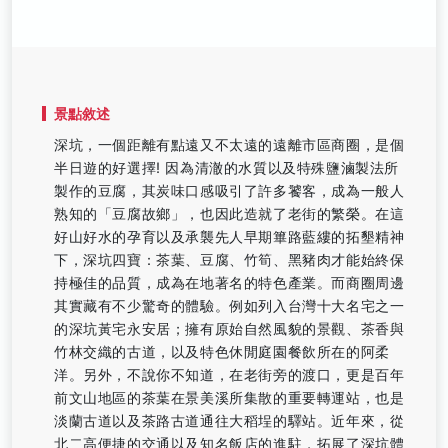
景點敘述
深坑，一個距離有點遠又不太遠的遠離市區商圈，是個
半日遊的好選擇! 因為清澈的水質以及特殊鹽滷製法所
製作的豆腐，其炭味口感吸引了許多饕客，成為一般人
熟知的「豆腐故鄉」，也因此造就了老街的繁榮。在這
好山好水的孕育以及承襲先人早期篳路藍縷的拓墾精神
下，深坑四寶：茶葉、豆腐、竹筍、黑豬肉才能始終保
持極佳的品質，成為在地著名的特色產業。而商圈周邊
其實藏有不少驚奇的體驗。例如列入台灣十大名宅之一
的深坑黃宅永安居；擁有原始自然風貌的景觀、茶香與
竹林交織的古道，以及特色休閒庭園餐飲所在的阿柔
洋。另外，不說你不知道，在老街旁的渡口，更是百年
前文山地區的茶葉在景美溪所集散的重要轉運站，也是
淡蘭古道以及茶路古道通往大稻埕的驛站。近年來，從
北二高便捷的交通以及知名飯店的進駐，拓展了深坑體