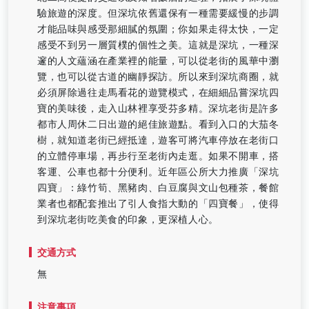
驗旅遊的深度。但深坑依舊還保有一種需要緩慢的步調
才能品味與感受那細膩的氛圍；你如果走得太快，一定
感受不到另一層質樸的個性之美。這就是深坑，一種深
邃的人文蘊涵在產業裡的能量，可以從老街的風華中瀏
覽，也可以從古道的幽靜探訪。所以來到深坑商圈，就
必須屏除過往走馬看花的遊覽模式，在細細品嘗深坑四
寶的美味後，走入山林裡享受芬多精。深坑老街是許多
都市人周休二日出遊的絕佳旅遊點。看到入口的大茄冬
樹，就知道老街已經抵達，遊客可將汽車停放在老街口
的立體停車場，再步行至老街內走逛。如果不開車，搭
客運、公車也都十分便利。近年區公所大力推廣「深坑
四寶」：綠竹筍、黑豬肉、白豆腐與文山包種茶，餐館
業者也都配套推出了引人食指大動的「四寶餐」，使得
到深坑老街吃美食的印象，更深植人心。
交通方式
無
注意事項