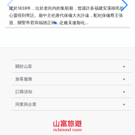
建於1838年，位於老街內的集順廟，曾讓許多福建安溪移民的
心靈得到寄託。廟中主祀唐代保儀大夫許遠，配祀保儀尊王張
巡、關聖帝君與福德正神，之後又從彰化…
關於山富
旅客服務
訂購須知
同業與企業