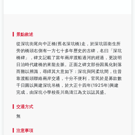
景點敘述
從深坑街尾向中正橋(舊名深坑橋)走，於深坑區衛生所
旁的橋頭右側有一方七十多年歷史的古碑，名曰「深坑
橋碑」，碑文記載了當年兩岸渡船過河的經過，更說明
日治時代建橋的來龍去脈。正面之碑文部份因風化剝落
而難以辨識，尋繹其大意如下：深坑與阿柔坑間，往昔
靠渡船頭聯絡兩岸交通，十分不便利，官民於是募款數
千日圓以興建深坑吊橋，於大正十四年(1925年)興建
完成，由深坑小學校長川島濤江為文以誌其盛。
交通方式
無
注意事項