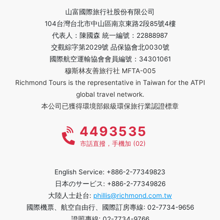
山富國際旅行社股份有限公司
104台灣台北市中山區南京東路2段85號4樓
代表人：陳國森 統一編號：22888987
交觀綜字第2029號 品保協會北0030號
國際航空運輸協會會員編號：34301061
穆斯林友善旅行社 MFTA-005
Richmond Tours is the representative in Taiwan for the ATPI
global travel network.
本公司已獲得環境部銀級環保旅行業認證標章
4493535
市話直撥，手機加 (02)
English Service: +886-2-77349823
日本のサービス: +886-2-77349826
大陸人士赴台:
phillis@richmond.com.tw
國際機票、航空自由行、國際訂房專線: 02-7734-9656
證照專線: 02-7734-9766