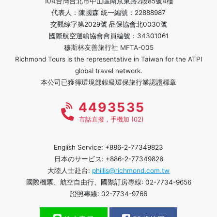
104台灣台北市中山區南京東路2段85號4樓
代表人：陳國森 統一編號：22888987
交觀綜字第2029號 品保協會北0030號
國際航空運輸協會會員編號：34301061
穆斯林友善旅行社 MFTA-005
Richmond Tours is the representative in Taiwan for the ATPI
global travel network.
本公司已獲得環境部銀級環保旅行業認證標章
4493535
市話直撥，手機加 (02)
English Service: +886-2-77349823
日本のサービス: +886-2-77349826
大陸人士赴台:
phillis@richmond.com.tw
國際機票、航空自由行、國際訂房專線: 02-7734-9656
證照專線: 02-7734-9766