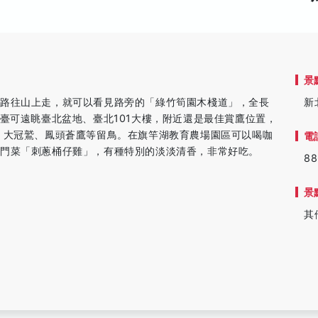
景
一路往山上走，就可以看見路旁的「綠竹筍園木棧道」，全長
新
平臺可遠眺臺北盆地、臺北101大樓，附近還是最佳賞鷹位置，
、大冠鷲、鳳頭蒼鷹等留鳥。在旗竿湖教育農場園區可以喝咖
電
門菜「刺蔥桶仔雞」，有種特別的淡淡清香，非常好吃。
88
景
其