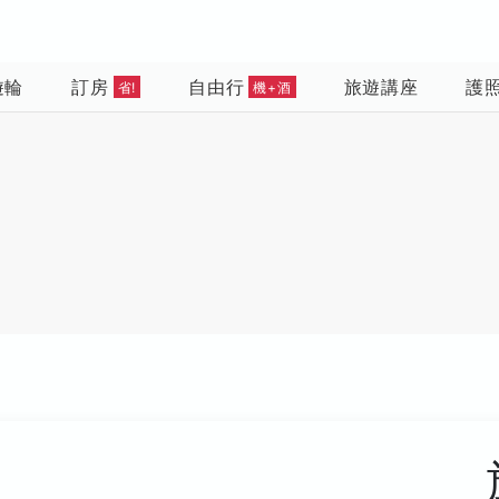
遊輪
訂房
自由行
旅遊講座
護
省!
機+酒