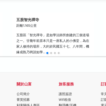
五股智光禪寺
距離1.165公里
五股區「智光禪寺」是如學法師所創建的三個道場
之一。廿幾年前原本只是一座私人的小佛堂，為在
家人修持的場所，大約於民國五十七、八年間，機
緣成熟乃聘請如學…
關於山富
旅客服務
訂
公司簡介
護照簽證
常
菁英招募
Wifi租借
訂
利害關係人專區
翻譯機/耳機
電