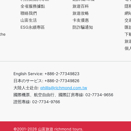
全省服務據點
旅遊百科
隱
聯絡我們
旅遊攻略
網
山富生活
卡友優惠
交
ESG永續專區
防詐騙通知
匯
the
下
旅
個
English Service: +886-2-77349823
日本のサービス: +886-2-77349826
大陸人士赴台:
phillis@richmond.com.tw
國際機票、航空自由行、國際訂房專線: 02-7734-9656
證照專線: 02-7734-9766
©2001-2026 山富旅遊 richmond tours.