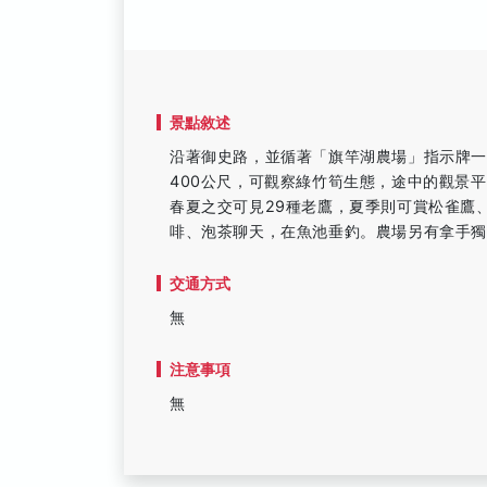
景點敘述
沿著御史路，並循著「旗竿湖農場」指示牌
400公尺，可觀察綠竹筍生態，途中的觀景
春夏之交可見29種老鷹，夏季則可賞松雀鷹
啡、泡茶聊天，在魚池垂釣。農場另有拿手獨
交通方式
無
注意事項
無