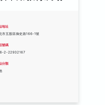
點地址
北市五股區御史路166-1號
話號碼
6-2-22932167
點分類
他