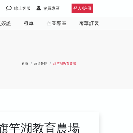
線上客服
會員專區
登入/註冊
照簽證
租車
企業專區
奢華訂製
首頁
旅遊景點
旗竿湖教育農場
旗竿湖教育農場