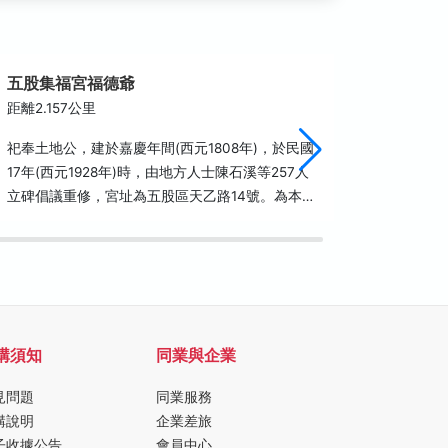
五股集福宮福德爺
林梢步
距離2.157公里
距離2.1
祀奉土地公，建於嘉慶年間(西元1808年)，於民國
林梢步道
17年(西元1928年)時，由地方人士陳石溪等257人
林間，漫
立碑倡議重修，宮址為五股區天乙路14號。為本…
苳園可供
眼底。
購須知
同業與企業
見問題
同業服務
購說明
企業差旅
子收據公告
會員中心