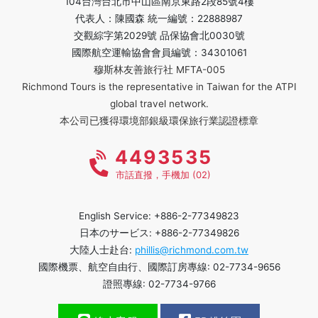
104台灣台北市中山區南京東路2段85號4樓
代表人：陳國森 統一編號：22888987
交觀綜字第2029號 品保協會北0030號
國際航空運輸協會會員編號：34301061
穆斯林友善旅行社 MFTA-005
Richmond Tours is the representative in Taiwan for the ATPI
global travel network.
本公司已獲得環境部銀級環保旅行業認證標章
4493535
市話直撥，手機加 (02)
English Service: +886-2-77349823
日本のサービス: +886-2-77349826
大陸人士赴台:
phillis@richmond.com.tw
國際機票、航空自由行、國際訂房專線: 02-7734-9656
證照專線: 02-7734-9766