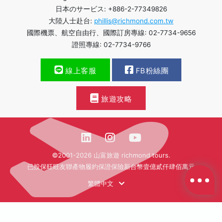
日本のサービス: +886-2-77349826
大陸人士赴台:
phillis@richmond.com.tw
國際機票、航空自由行、國際訂房專線: 02-7734-9656
證照專線: 02-7734-9766
線上客服
FB粉絲團
旅遊攻略
©2001-2026 山富旅遊 richmond tours.
已投保旺旺友聯產物履約保證保險新台幣壹億貳仟肆佰萬元
繁體中文