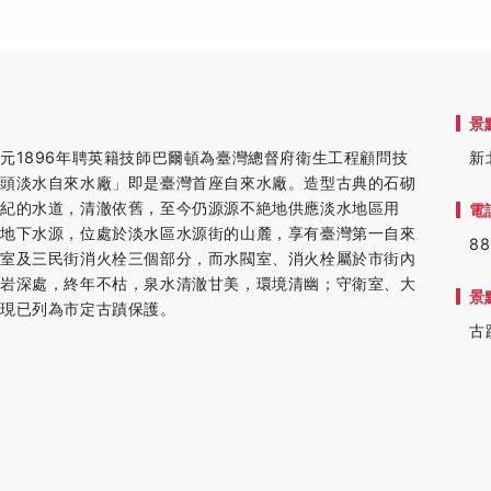
景
元1896年聘英籍技師巴爾頓為臺灣總督府衛生工程顧問技
新
峻頭淡水自來水廠」即是臺灣首座自來水廠。造型古典的石砌
紀的水道，清澈依舊，至今仍源源不絶地供應淡水地區用
電
然地下水源，位處於淡水區水源街的山麓，享有臺灣第一自來
88
閥室及三民街消火栓三個部分，而水閥室、消火栓屬於市街內
山岩深處，終年不枯，泉水清澈甘美，環境清幽；守衛室、大
景
，現已列為市定古蹟保護。
古