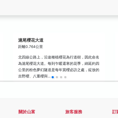
滬尾櫻花大道
距離0.764公里
北四線公路上，沿途種植櫻花為行道樹，因此命名
為滬尾櫻花大道。每到乍暖還寒的花季，綿延約四
公里的粉色夢幻隧道是每年賞櫻必訪之處，綻放的
吉野櫻、八重櫻與…
關於山富
旅客服務
訂