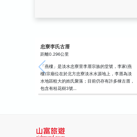
忠寮李氏古厝
距離0.296公里
「燕樓」是淡水忠寮里李厝宗族的堂號，李家(燕
樓)宗廟位在於北方忠寮淡水水源地上，李厝為淡
水地區較大的姓氏聚落；目前仍存有許多棟古厝，
包含有桂花樹3號…