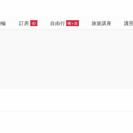
遊輪
訂房
自由行
旅遊講座
護
省!
機+酒