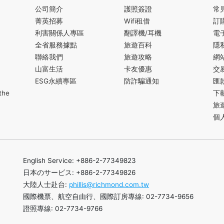
公司簡介
護照簽證
常
菁英招募
Wifi租借
訂
利害關係人專區
翻譯機/耳機
電
全省服務據點
旅遊百科
隱
聯絡我們
旅遊攻略
網
山富生活
卡友優惠
交
ESG永續專區
防詐騙通知
匯
the
下
旅
個
English Service: +886-2-77349823
日本のサービス: +886-2-77349826
大陸人士赴台:
phillis@richmond.com.tw
國際機票、航空自由行、國際訂房專線: 02-7734-9656
證照專線: 02-7734-9766