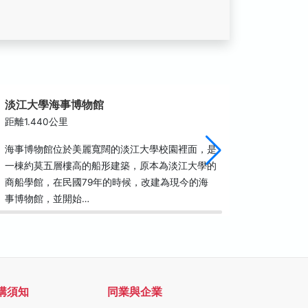
淡江大學海事博物館
鄞山寺
距離1.440公里
距離1.7
海事博物館位於美麗寬闊的淡江大學校園裡面，是
建於18
一棟約莫五層樓高的船形建築，原本為淡江大學的
寺」，定
商船學館，在民國79年的時候，改建為現今的海
著移民傳
事博物館，並開始…
護神定光
購須知
同業與企業