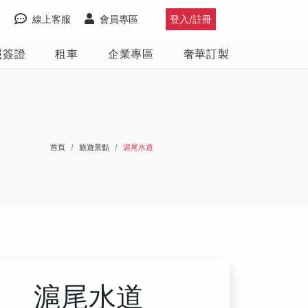
線上客服
會員專區
登入/註冊
照簽證
租車
企業專區
奢華訂製
首頁
旅遊景點
滬尾水道
滬尾水道