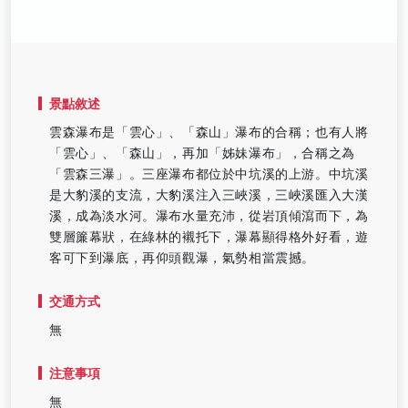
景點敘述
雲森瀑布是「雲心」、「森山」瀑布的合稱；也有人將
「雲心」、「森山」，再加「姊妹瀑布」，合稱之為
「雲森三瀑」。三座瀑布都位於中坑溪的上游。中坑溪
是大豹溪的支流，大豹溪注入三峽溪，三峽溪匯入大漢
溪，成為淡水河。瀑布水量充沛，從岩頂傾瀉而下，為
雙層簾幕狀，在綠林的襯托下，瀑幕顯得格外好看，遊
客可下到瀑底，再仰頭觀瀑，氣勢相當震撼。
交通方式
無
注意事項
無