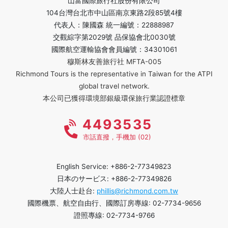
山富國際旅行社股份有限公司
104台灣台北市中山區南京東路2段85號4樓
代表人：陳國森 統一編號：22888987
交觀綜字第2029號 品保協會北0030號
國際航空運輸協會會員編號：34301061
穆斯林友善旅行社 MFTA-005
Richmond Tours is the representative in Taiwan for the ATPI
global travel network.
本公司已獲得環境部銀級環保旅行業認證標章
4493535
市話直撥，手機加 (02)
English Service: +886-2-77349823
日本のサービス: +886-2-77349826
大陸人士赴台:
phillis@richmond.com.tw
國際機票、航空自由行、國際訂房專線: 02-7734-9656
證照專線: 02-7734-9766