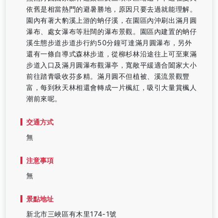
依舊是相當熱門的避暑勝地，原因只要去過就能理解。
園內有著大豹溪上游的蚋仔溪，在園區內沖刷出滿月圓
瀑布、處女瀑布等壯闊的瀑布景觀。園區內建置的蚋仔
溪生態步道步道步行約50分鐘可達滿月圓瀑布，另外
還有一條自導式森林步道，從柳杉林沿途往上可至東滿
步道入口及滿月圓瀑布觀瀑亭，寬敞平緩適合闔家大小
前往踏青吸收芬多精。滿月圓不但植被、溪流景觀豐
富，每到秋天林相還會轉成一片楓紅，吸引大量賞楓人
潮前來呢。
交通方式
無
注意事項
無
景點地址
新北市三峽區有木里174-1號