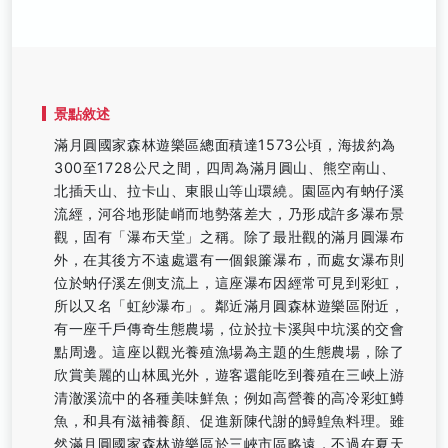
景點敘述
滿月圓國家森林遊樂區總面積達1573公頃，海拔約為
300至1728公尺之間，四周為滿月圓山、熊空南山、
北插天山、拉卡山、東眼山等山環繞。園區內有蚋仔溪
流經，河谷地形陡峭而地勢落差大，乃形成許多瀑布景
觀，固有「瀑布天堂」之稱。除了最壯觀的滿月圓瀑布
外，在其後方不遠處還有一個銀簾瀑布，而處女瀑布則
位於蚋仔溪左側支流上，這座瀑布因經常可見到彩虹，
所以又名「虹紗瀑布」。鄰近滿月圓森林遊樂區附近，
有一座千戶傳奇生態農場，位於拉卡溪與中坑溪的交會
點周邊。這座以觀光養殖漁場為主題的生態農場，除了
欣賞美麗的山林風光外，遊客還能吃到養殖在三峽上游
清澈溪流中的各種美味鮮魚；例如高營養的高冷彩虹鱒
魚，和具有滋補養顏、促進新陳代謝的鱘鰉魚料理。雖
然滿月圓國家森林遊樂區於三峽市區略遠，不過在夏天