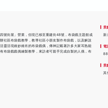
景
四號街屋」營業，但現已移至重建街48號，布袋戲主題館成
新
開辦社區布袋戲教學，教導社區小朋友製作布袋戲，以及解說
尊活靈活現維妙維肖的布袋戲偶，傳神記載著許多大家耳熟能
電
也有布袋戲戲偶繪製教學，來訪者可親手完成自製的人偶，布
88
景
其