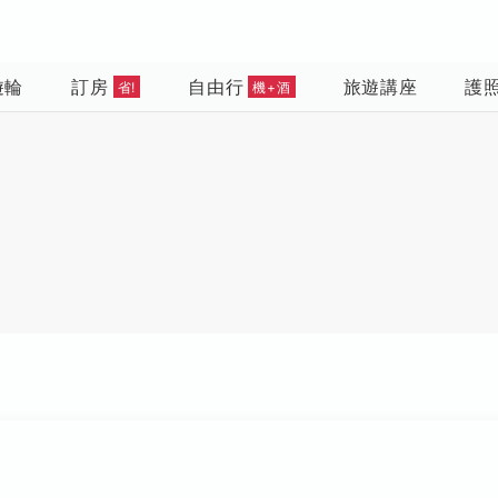
遊輪
訂房
自由行
旅遊講座
護
省!
機+酒