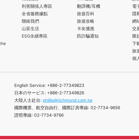
利害關係人專區
翻譯機/耳機
電
全省服務據點
旅遊百科
隱
聯絡我們
旅遊攻略
網
山富生活
卡友優惠
交
ESG永續專區
防詐騙通知
匯
the
下
旅
個
English Service: +886-2-77349823
日本のサービス: +886-2-77349826
大陸人士赴台:
phillis@richmond.com.tw
國際機票、航空自由行、國際訂房專線: 02-7734-9656
證照專線: 02-7734-9766