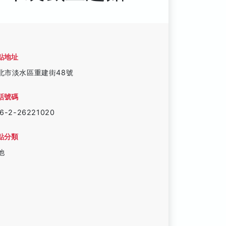
點地址
北市淡水區重建街48號
話號碼
6-2-26221020
點分類
他