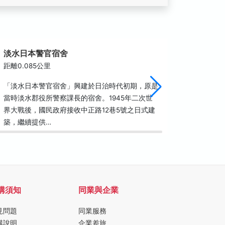
淡水日本警官宿舍
淡水福
距離0.085公里
距離0.1
「淡水日本警官宿舍」興建於日治時代初期，原是
座落於淡
當時淡水郡役所警察課長的宿舍。1945年二次世
史已不可
界大戰後，國民政府接收中正路12巷5號之日式建
1796
築，繼續提供…
宮已經有
購須知
同業與企業
見問題
同業服務
購說明
企業差旅