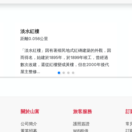
淡水紅樓
距離0.056公里
「淡水紅樓」因有著殖民地式紅磚建築的外觀，因
而得名，始建於1895年，於1899年竣工，曾經過
數次改建，還從紅樓變成黃樓，但在2000年後代
屋主整修…
關於山富
旅客服務
訂
公司簡介
護照簽證
常
菁英招募
Wifi租借
訂