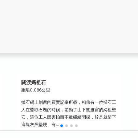
關渡媽祖石
距離0.086公里
據石碣上刻留的買賣記事所載，相傳有一位採石工
人在鑿取石塊的時候，驚動了山下關渡宮的媽祖聖
安，這位工人因害怕而不敢繼續開採，於是就留下
這塊灰黑堅硬、有…