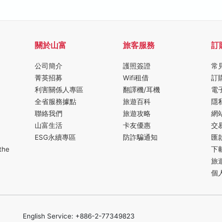
關於山富
旅客服務
訂
公司簡介
護照簽證
常
菁英招募
Wifi租借
訂
利害關係人專區
翻譯機/耳機
電
全省服務據點
旅遊百科
隱
聯絡我們
旅遊攻略
網
山富生活
卡友優惠
交
ESG永續專區
防詐騙通知
匯
the
下
旅
個
English Service: +886-2-77349823