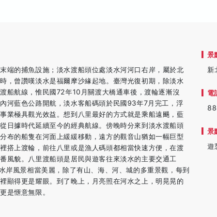
景
流末端的捕魚設施；淡水渡船頭位處淡水河河口右岸，屬於北
新
灣時，曾讚嘆淡水是福爾摩沙緣起地。臺灣光復初期，除淡水
渡船航線，惟民國72年10月關渡大橋通車後，渡輪逐漸沒
電
內河藍色公路開航，淡水客船碼頭於民國93年7月完工，浮
88
運事業極具觀光效益。想到八里最好的方式就是乘船遠颺，藍
是從日據時代延續至今的經典航線。傍晚時分來到淡水渡船頭
景
星分布的船隻在河面上緩緩移動，遠方的觀音山猶如一幅巨型
遊
這裡搭上渡輪，前往八里或是漁人碼頭都相當快速方便，在渡
番風貌。八里渡船頭是居民與遊客往來淡水的主要交通工
的水岸風景相當美麗，除了有山、海、河、城的多重景觀，每到
光裡顯得更是耀眼。到了晚上，月亮照在河水之上，明晃晃的
，更是愜意無限。