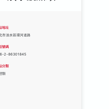
點地址
北市淡水區環河道路
話號碼
6-2-86301845
點分類
憩類