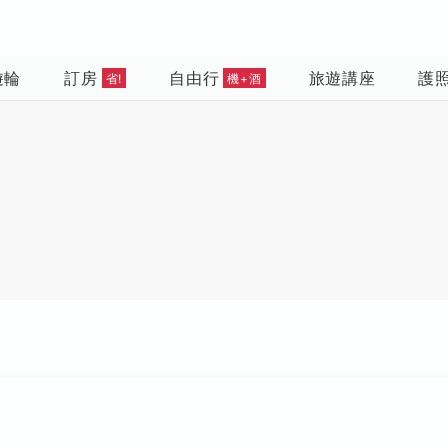
遊輪
訂房
自由行
旅遊講座
護
省!
機+酒