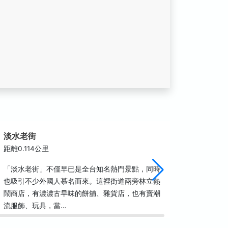
淡水老街
淡水福
距離0.114公里
距離0.1
「淡水老街」不僅早已是全台知名熱門景點，同時
座落於淡
也吸引不少外國人慕名而來。這裡街道兩旁林立熱
史已不可
鬧商店，有濃濃古早味的餅舖、雜貨店，也有賣潮
1796
流服飾、玩具，當…
宮已經有