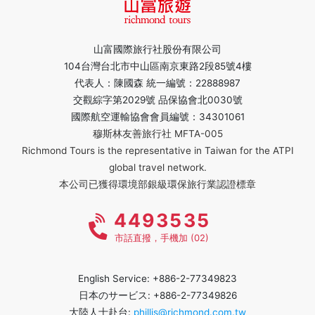
山富國際旅行社股份有限公司
104台灣台北市中山區南京東路2段85號4樓
代表人：陳國森 統一編號：22888987
交觀綜字第2029號 品保協會北0030號
國際航空運輸協會會員編號：34301061
穆斯林友善旅行社 MFTA-005
Richmond Tours is the representative in Taiwan for the ATPI
global travel network.
本公司已獲得環境部銀級環保旅行業認證標章
4493535
市話直撥，手機加 (02)
English Service: +886-2-77349823
日本のサービス: +886-2-77349826
大陸人士赴台:
phillis@richmond.com.tw