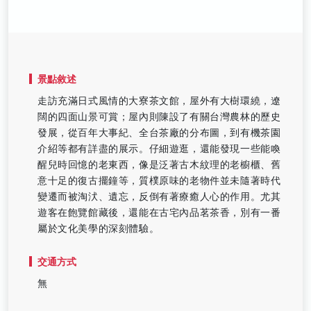
景點敘述
走訪充滿日式風情的大寮茶文館，屋外有大樹環繞，遼
闊的四面山景可賞；屋內則陳設了有關台灣農林的歷史
發展，從百年大事紀、全台茶廠的分布圖，到有機茶園
介紹等都有詳盡的展示。仔細遊逛，還能發現一些能喚
醒兒時回憶的老東西，像是泛著古木紋理的老櫥櫃、舊
意十足的復古擺鐘等，質樸原味的老物件並未隨著時代
變遷而被淘汱、遺忘，反倒有著療癒人心的作用。尤其
遊客在飽覽館藏後，還能在古宅內品茗茶香，別有一番
屬於文化美學的深刻體驗。
交通方式
無