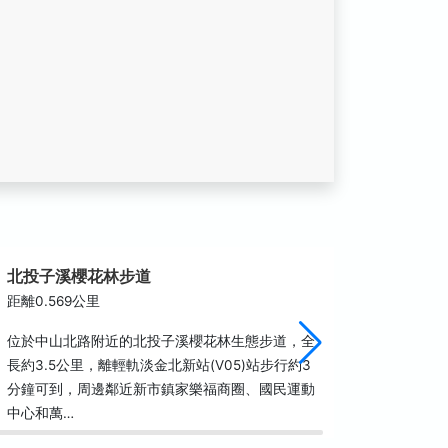
北投子溪櫻花林步道
公七自
距離0.569公里
距離1.0
位於中山北路附近的北投子溪櫻花林生態步道，全
公七自然
長約3.5公里，離輕軌淡金北新站(V05)站步行約3
「東側公
分鐘可到，周邊鄰近新市鎮家樂福商圈、國民運動
然或半自
中心和萬…
約3.5