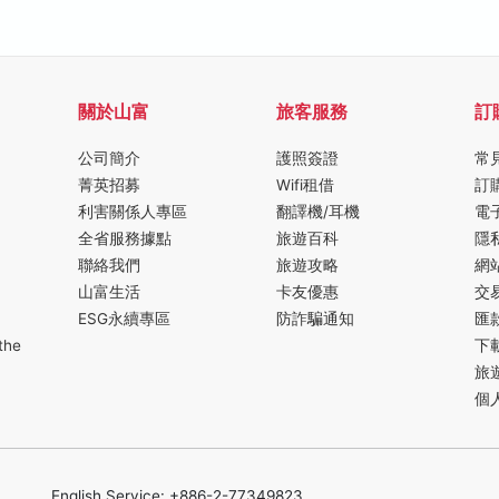
關於山富
旅客服務
訂
公司簡介
護照簽證
常
菁英招募
Wifi租借
訂
利害關係人專區
翻譯機/耳機
電
全省服務據點
旅遊百科
隱
聯絡我們
旅遊攻略
網
山富生活
卡友優惠
交
ESG永續專區
防詐騙通知
匯
the
下
旅
個
English Service: +886-2-77349823