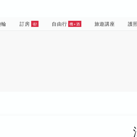
遊輪
訂房
自由行
旅遊講座
護
省!
機+酒