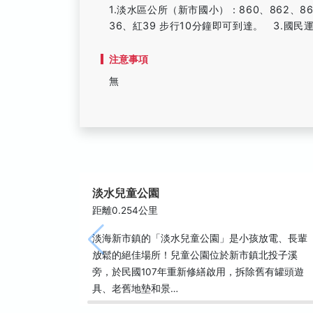
1.淡水區公所（新市國小）：860、862、8
36、紅39 步行10分鐘即可到達。 3.國民
注意事項
無
淡水兒童公園
距離0.254公里
淡海新市鎮的「淡水兒童公園」是小孩放電、長輩
放鬆的絕佳場所！兒童公園位於新市鎮北投子溪
旁，於民國107年重新修繕啟用，拆除舊有罐頭遊
具、老舊地墊和景…