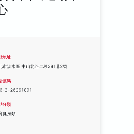
心
點地址
北市淡水區 中山北路二段381巷2號
話號碼
6-2-26261891
點分類
育健身類