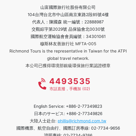
山富國際旅行社股份有限公司
104台灣台北市中山區南京東路2段85號4樓
代表人：陳國森 統一編號：22888987
交觀綜字第2029號 品保協會北0030號
國際航空運輸協會會員編號：34301061
穆斯林友善旅行社 MFTA-005
Richmond Tours is the representative in Taiwan for the ATPI
global travel network.
本公司已獲得環境部銀級環保旅行業認證標章
4493535
市話直撥，手機加 (02)
English Service: +886-2-77349823
日本のサービス: +886-2-77349826
大陸人士赴台:
phillis@richmond.com.tw
國際機票、航空自由行、國際訂房專線: 02-7734-9656
證照專線: 02-7734-9766