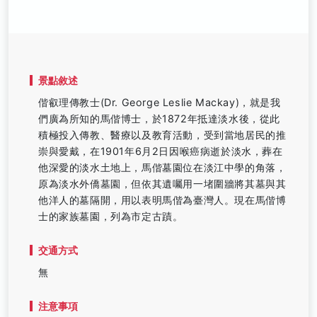
景點敘述
偕叡理傳教士(Dr. George Leslie Mackay)，就是我
們廣為所知的馬偕博士，於1872年抵達淡水後，從此
積極投入傳教、醫療以及教育活動，受到當地居民的推
崇與愛戴，在1901年6月2日因喉癌病逝於淡水，葬在
他深愛的淡水土地上，馬偕墓園位在淡江中學的角落，
原為淡水外僑墓園，但依其遺囑用一堵圍牆將其墓與其
他洋人的墓隔開，用以表明馬偕為臺灣人。現在馬偕博
士的家族墓園，列為市定古蹟。
交通方式
無
注意事項