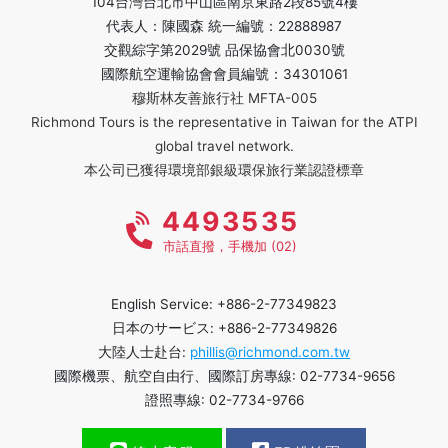
104台灣台北市中山區南京東路2段85號4樓
代表人：陳國森 統一編號：22888987
交觀綜字第2029號 品保協會北0030號
國際航空運輸協會會員編號：34301061
穆斯林友善旅行社 MFTA-005
Richmond Tours is the representative in Taiwan for the ATPI
global travel network.
本公司已獲得環境部銀級環保旅行業認證標章
4493535
市話直撥，手機加 (02)
English Service: +886-2-77349823
日本のサービス: +886-2-77349826
大陸人士赴台:
phillis@richmond.com.tw
國際機票、航空自由行、國際訂房專線: 02-7734-9656
證照專線: 02-7734-9766