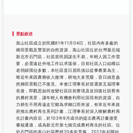
景點敘述
嵩山社區成立於民國81年11月04日，社區內有多處的
梯田景觀及豐富的自然資源，嵩山社區位於台灣最北端
新北市石門區，社區居民因謀生不易，年輕人因工作需
要，必需遠赴外地工作以求溫保，目前社區人口結構以
老弱婦孺佔多數，本社區昔日居民係以從事農業為主，
唯近年來因農務收入微簿，耕地大多荒廢，昔日綠意盎
然梯田景觀已不復見。本會江理事長於當選第五屆理事
長後，即戮思如何改變社區目前窘境及並回復社區舊有
的農村美景，讓年輕人有機會利用社區現有的資源，自
力耕生不用再遠走它鄉為求糊口而奔波，有幸近年來政
府推出農村再生系列計畫，江理事長於深入暸解農村再
生計畫內容后，於103年9月成功的提出農再計畫接受
審核通過，成為新北市第七個完成農村再生的社區。位
於石門區的嵩山社區歷經20多年荒蕪，2012年起開始