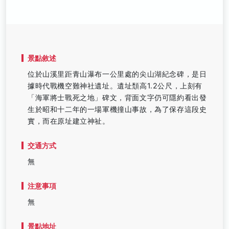
景點敘述
位於山溪里距青山瀑布一公里處的尖山湖紀念碑，是日
據時代戰機空難神社遺址。遺址頹高1.2公尺，上刻有
「海軍將士戰死之地」碑文，背面文字仍可隱約看出發
生於昭和十二年的一場軍機撞山事故，為了保存這段史
實，而在原址建立神祉。
交通方式
無
注意事項
無
景點地址