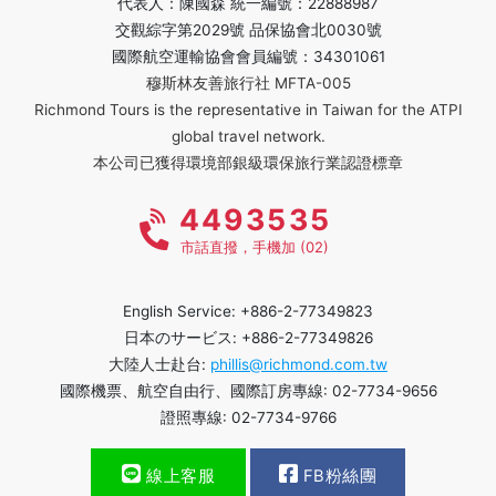
代表人：陳國森 統一編號：22888987
交觀綜字第2029號 品保協會北0030號
國際航空運輸協會會員編號：34301061
穆斯林友善旅行社 MFTA-005
Richmond Tours is the representative in Taiwan for the ATPI
global travel network.
本公司已獲得環境部銀級環保旅行業認證標章
4493535
市話直撥，手機加 (02)
English Service: +886-2-77349823
日本のサービス: +886-2-77349826
大陸人士赴台:
phillis@richmond.com.tw
國際機票、航空自由行、國際訂房專線: 02-7734-9656
證照專線: 02-7734-9766
線上客服
FB粉絲團