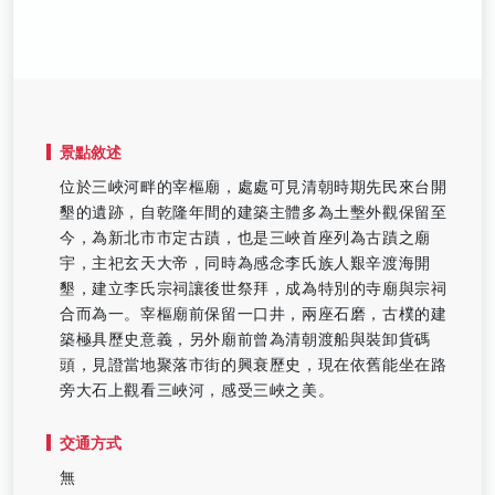
景點敘述
位於三峽河畔的宰樞廟，處處可見清朝時期先民來台開
墾的遺跡，自乾隆年間的建築主體多為土墼外觀保留至
今，為新北市市定古蹟，也是三峽首座列為古蹟之廟
宇，主祀玄天大帝，同時為感念李氏族人艱辛渡海開
墾，建立李氏宗祠讓後世祭拜，成為特別的寺廟與宗祠
合而為一。宰樞廟前保留一口井，兩座石磨，古樸的建
築極具歷史意義，另外廟前曾為清朝渡船與裝卸貨碼
頭，見證當地聚落市街的興衰歷史，現在依舊能坐在路
旁大石上觀看三峽河，感受三峽之美。
交通方式
無