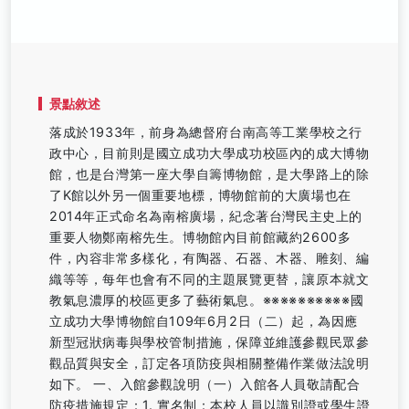
景點敘述
落成於1933年，前身為總督府台南高等工業學校之行
政中心，目前則是國立成功大學成功校區內的成大博物
館，也是台灣第一座大學自籌博物館，是大學路上的除
了K館以外另一個重要地標，博物館前的大廣場也在
2014年正式命名為南榕廣場，紀念著台灣民主史上的
重要人物鄭南榕先生。博物館內目前館藏約2600多
件，內容非常多樣化，有陶器、石器、木器、雕刻、編
織等等，每年也會有不同的主題展覽更替，讓原本就文
教氣息濃厚的校區更多了藝術氣息。※※※※※※※※※※國
立成功大學博物館自109年6月2日（二）起，為因應
新型冠狀病毒與學校管制措施，保障並維護參觀民眾參
觀品質與安全，訂定各項防疫與相關整備作業做法說明
如下。 一、入館參觀說明（一）入館各人員敬請配合
防疫措施規定：1. 實名制：本校人員以識別證或學生證