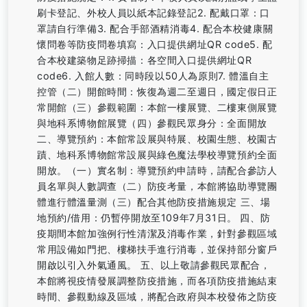
刷卡登記、外校人員以紙本記錄登記2. 配戴口罩：口
罩請自行準備3. 配合手部酒精消毒4. 配合本校健康關
懷問卷等防疫問卷填寫：入口提供網址QR code5. 配
合本校建築物足跡掃描：各空間入口提供網址QR
code6. 入館人數：同時段以50人為原則7. 體溫自主
控管（二）開館時間：恢復為週二至週日，國定假日正
常開館（三）參觀範圍：本館一樓展覽、二樓東側展覽
與地科系博物館展覽（四）參觀民眾身分：全面開放
二、導覽預約：本館常設展與特展、校園生態、校園古
蹟、地科系博物館常設展與綠色魔法學校導覽預約全面
開放。（一）實名制：導覽預約申請時，請配合參訪人
員名單與人數調查（二）防疫考量，本館將協助導覽團
體進行體溫量測（三）配合其他防疫措施規定 三、場
地預約/借用：仍暫停開放至109年7月31日。 四、防
疫期間本館加強例行性清潔及消毒作業，針對參觀區域
常用設備如門把、樓梯扶手進行消毒，並保持部分窗戶
開啟以引入外氣通風。 五、以上敬請參觀民眾配合，
本館將視疫情發展調整防疫措施，而各項防疫措施結束
時間、參觀動線及區域，將配合政府與本校發佈之防疫