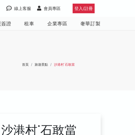
線上客服
會員專區
登入/註冊
照簽證
租車
企業專區
奢華訂製
首頁
旅遊景點
沙港村˙石敢當
沙港村˙石敢當