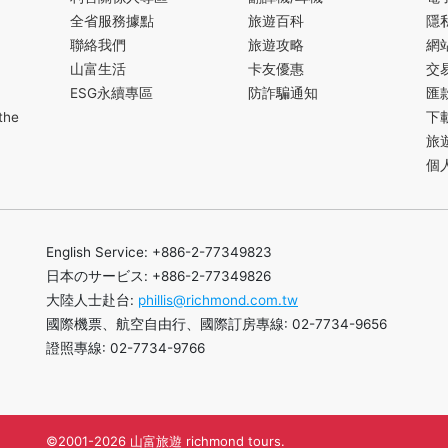
全省服務據點
旅遊百科
隱
聯絡我們
旅遊攻略
網
山富生活
卡友優惠
交
ESG永續專區
防詐騙通知
匯
the
下
旅
個
English Service: +886-2-77349823
日本のサービス: +886-2-77349826
大陸人士赴台:
phillis@richmond.com.tw
國際機票、航空自由行、國際訂房專線: 02-7734-9656
證照專線: 02-7734-9766
©2001-2026 山富旅遊 richmond tours.