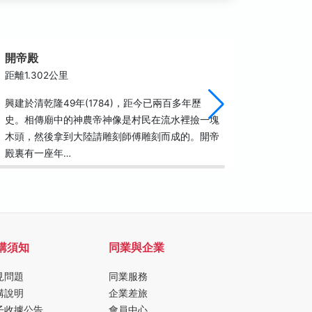
開帝殿
許家村
距離1.302公里
距離2.1
興建於清乾隆49年(1784)，距今已兩百多年歷
許家村是
史。相傳廟中的神農帝神像是村民在流水裡撿一塊
由於村民
木頭，然後拿到大陸請雕刻師傅雕刻而成的。開帝
靜的傳統
殿裏有一座年…
為在湖西
購須知
同業與企業
見問題
同業服務
購說明
企業差旅
子收據公告
會員中心