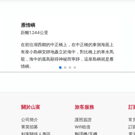
雁情嶼
距離1.244公里
在前往湖西鄉的中正橋上，在中正橋的東側海面上
有座小島嶼安靜地矗立於海中，對比橋上的車水馬
龍，海中的孤島顯得神秘而寧靜，這座島嶼就是雁
情嶼。
關於山富
旅客服務
訂
公司簡介
護照簽證
常
菁英招募
Wifi租借
訂
利害關係人專區
翻譯機/耳機
電