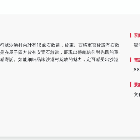
景
符號沙港村內計有16處石敢當，於東、西將軍宮皆設有石敢
澎
更是在屋子四方皆有安置石敢當，展現出傳統信仰對先民的重
情感寄託。如能細細品味沙港村綻放的魅力，定可感受出沙港
電
88
景
文