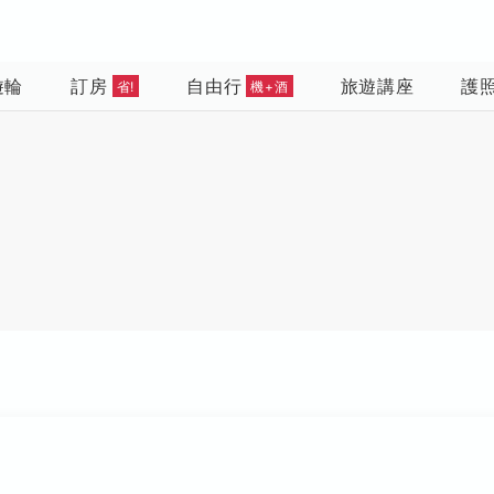
遊輪
訂房
自由行
旅遊講座
護
省!
機+酒