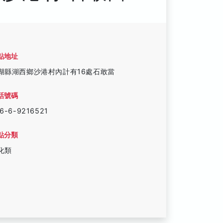
點地址
湖縣湖西鄉沙港村內計有16處石敢當
話號碼
6-6-9216521
點分類
化類